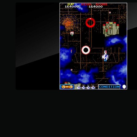
顆
星
）
，
共
2
2
則
評
分