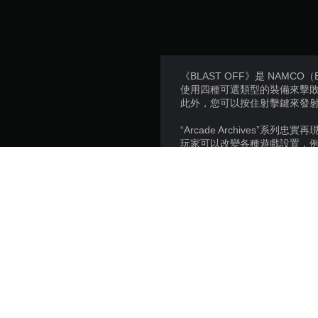
《BLAST OFF》是 NAMCO（Ba
使用四種可選類型的裝備來擊敗復活
此外，您可以按住射擊鍵來發
“Arcade Archives”系列忠
玩家可以改變各種遊戲設置，例
開競爭。
請享受為視頻遊戲打造一代的
*此遊戲使用日語ROM作為遊
平台:
推出日:
發行商: