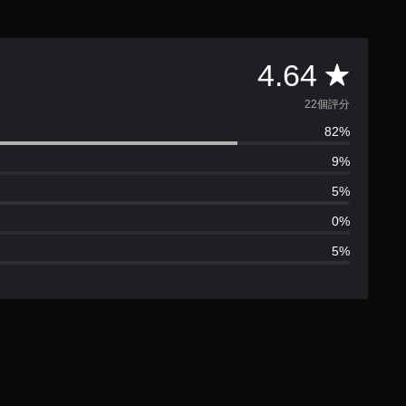
平
4.64
均
22個評分
82%
評
9%
分
5%
為
0%
5%
4
.
6
4