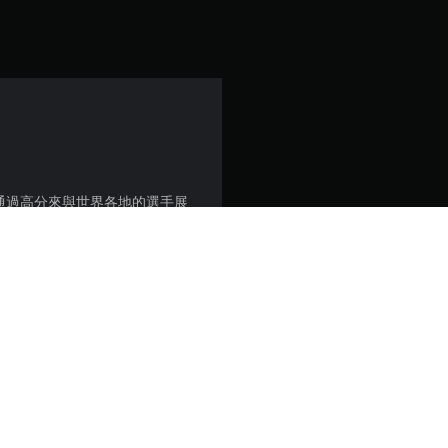
顆
星
（
滿
分
通過高分來與世界各地的選手展
5
顆
西班牙語。
星
）
可能必須安裝最新的系統軟體。雖然這
，
少某些在PS4上可以使用的機能。詳
共
及用戶合約。