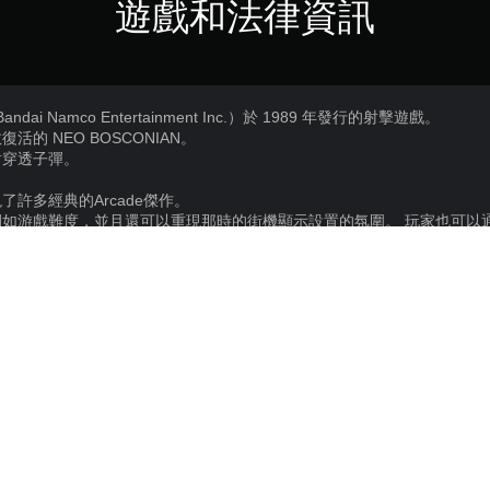
遊戲和法律資訊
ndai Namco Entertainment Inc.）於 1989 年發行的射擊遊戲。
的 NEO BOSCONIAN。
射穿透子彈。
實再現了許多經典的Arcade傑作。
如游戲難度，並且還可以重現那時的街機顯示設置的氛圍。 玩家也可以
傑作。
戲的主要部分。 選項菜單和手冊有日語，英語，法語，德語，意大利語和
若要在PS5上遊玩這款遊戲，您的主機
PS4
款遊戲可以在PS5上遊玩，但是可能會缺
情請參閱PlayStation.com/bc。
25/9/2024
HAMSTER Corporation
購買或使用本內容需遵守SEN使用條款