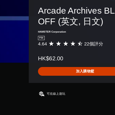
Arcade Archives B
OFF (英文, 日文)
HAMSTER Corporation
PS4
4.64
22個評分
平
均
評
HK$62.00
分
為
4
加入購物籃
.
6
4
顆
星
可在線上遊玩
（
滿
分
5