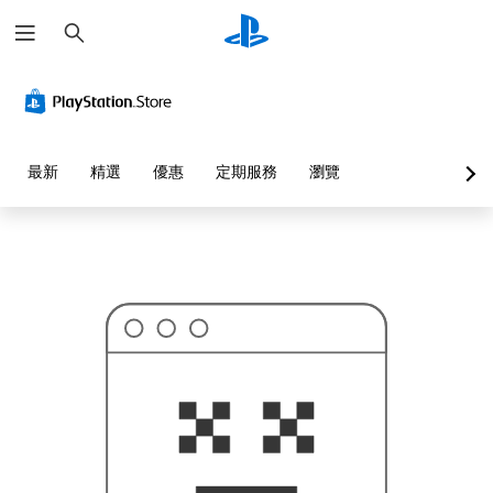
搜
這
尋
可
能
不
是
您
要
找
的
最新
精選
優惠
定期服務
瀏覽
…
…