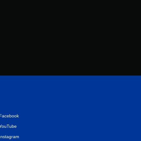
1
8
則
評
分
Facebook
YouTube
Instagram