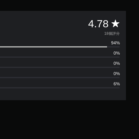
平
4.78
均
18個評分
94%
評
0%
分
0%
為
0%
6%
4
.
7
8