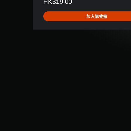
HK$19.00
分
為
4
加入購物籃
.
7
8
顆
星
（
滿
分
5
顆
星
）
，
共
1
8
則
評
分