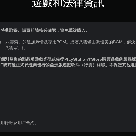
遊戲和法律資訊
入特典取得。購買前請務必確認，避免重複購入。
新角色「八雲紫」的追加劇情及專用BGM。聽著八雲紫曲調優美的BGM，解
「八雲紫」)。
別發售的製品版遊戲光碟或先從PlayStation®Store購買遊戲的製
IE或其他正式代理商發行的亞洲版遊戲軟件（行貨）相容。不保證其他
使用條款及用戶合約。