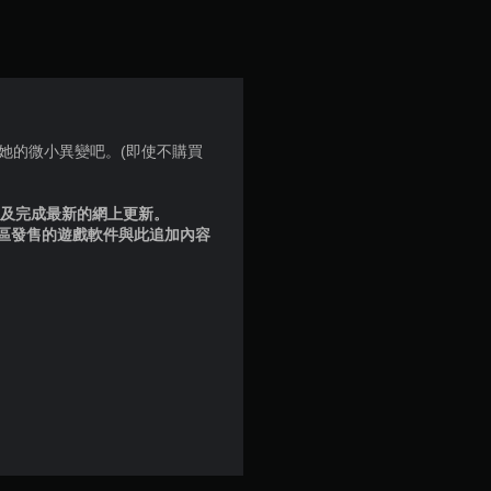
顆
星
（
滿
決她的微小異變吧。(即使不購買
分
品版及完成最新的網上更新。
5
地區發售的遊戲軟件與此追加內容
顆
星
）
，
共