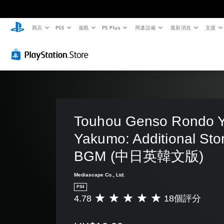
商店
PS5
遊戲
PS Plus
周邊設備
最新消息
支援
Touhou Genso Rondo Y
Yakumo: Additional Sto
BGM (中日英韓文版)
Mediascape Co., Ltd.
PS4
4.78
18個評分
平
均
評