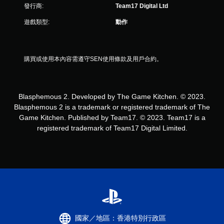
發行商:
Team17 Digital Ltd
遊戲類型:
動作
購買或使用本內容需遵守SEN使用條款及用戶合約。
Blasphemous 2. Developed by The Game Kitchen. © 2023.
Blasphemous 2 is a trademark or registered trademark of The
Game Kitchen. Published by Team17. © 2023. Team17 is a
registered trademark of Team17 Digital Limited.
國家／地區：香港特別行政區