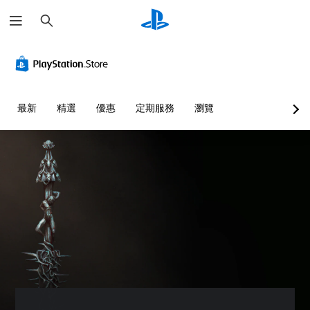
搜
尋
最新
精選
優惠
定期服務
瀏覽