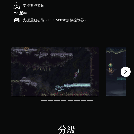
，
支援遙控遊玩
共
PS5版本
5
支援震動功能（DualSense無線控制器）
4
則
評
分
分級