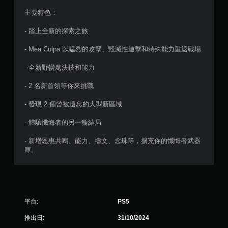
顆
主要特色：
星
- 踏上全新的探索之旅
）
- Mea Culpa 以猛烈的攻擊、毀滅性連擊和特殊能力重返戰場
，
- 全新野蠻處決技和能力
共
- 2 名新首領等你來挑戰
5
- 發現 2 個曾被遺忘的大型新區域
4
- 體驗懺悔者的另一種結局
則
- 新增恩惠共鳴、能力、禱文、念珠等，擴充你的懺悔者武器
庫。
評
分
平台:
PS5
推出日:
31/10/2024