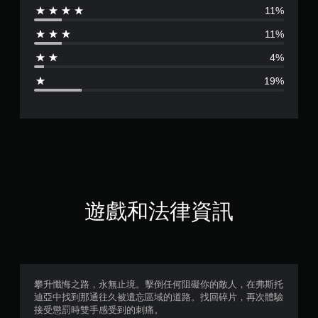
11%
分
11%
為
4%
3
19%
.
8
1
顆
星
遊戲和法律資訊
（
滿
分
攀升懺悔之路，永無止境。擊倒任何阻礙你的敵人，在弗斯托
迪亞中找到那通往久被遺忘區域的道路。找回碎片，再次體驗
5
接受懲罰時雙手感受到的刺痛。