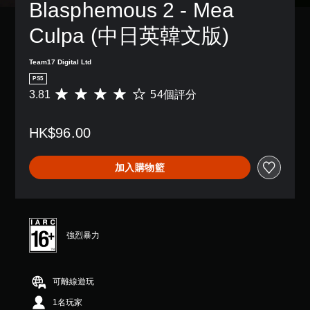
Blasphemous 2 - Mea 
Culpa (中日英韓文版)
Team17 Digital Ltd
PS5
3.81
54個評分
平
均
評
HK$96.00
分
為
3
加入購物籃
.
8
1
顆
星
（
強烈暴力
滿
分
5
可離線遊玩
顆
星
1名玩家
）