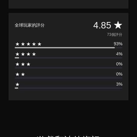
平
4.85
全球玩家的評分
均
73個評分
93%
評
4%
分
0%
為
0%
4
3%
.
8
5
顆