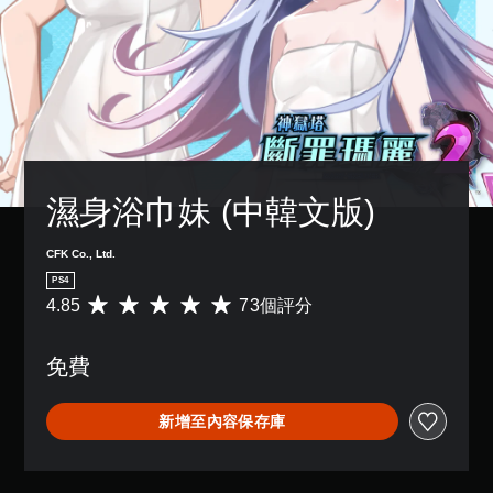
濕身浴巾妹 (中韓文版)
CFK Co., Ltd.
PS4
4.85
73個評分
平
均
評
免費
分
為
4
新增至內容保存庫
.
8
5
顆