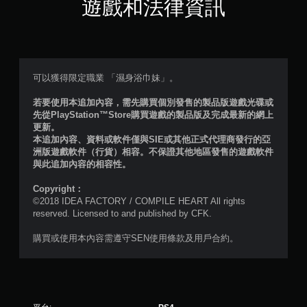
星
遊戲和法律資訊
（
滿
分
可以獲得限定職業 「濕身浴巾妹」。
5
若要使用本追加內容，需先購買個別發售的製品版遊戲光碟或
先從PlayStation™Store購買遊戲的製品版及完成最新的網上
顆
更新。
本追加內容、資料或軟件僅與SIE或其他正式代理商發行的亞
星
洲版遊戲軟件（行貨）相容。不保證其他地區發售的遊戲軟件
與此追加內容的相容性。
）
Copyright：
，
©2018 IDEA FACTORY / COMPILE HEART All rights
reserved. Licensed to and published by CFK.
共
購買或使用本內容需遵守SEN使用條款及用戶合約。
7
3
則