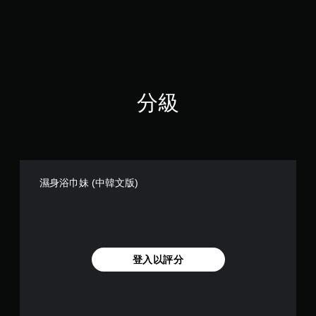
星
（
滿
分
5
顆
星
分級
）
，
共
7
3
則
評
濕身浴巾妹 (中韓文版)
分
登入以評分