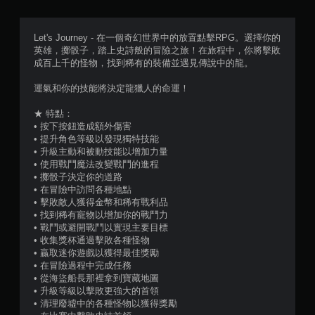
機
效
果
Let's Journey - 在一個奇幻世界中的放置點擊RPG。選擇你的
即
英雄，擲骰子，踏上史詩般的冒險之旅！在旅程中，你將擊敗
成百上千的怪物，找到稀有的裝備並遇見傳說中的龍。
可
遊
運氣和你的技能將決定龍獵人的命運！
玩
您
★ 特點：
可
• 按下按鈕造成額外傷害
以
• 提升角色等級以發現獨特技能
在
• 升級主動和被動技能以增加力量
不
• 使用戰鬥魔法改變戰鬥的進程
開
• 擲骰子決定你的道路
啟
• 在冒險中訪問各種地點
扳
• 擊敗敵人獲得金幣和稀有戰利品
機
• 找到稀有寵物以增加你的戰鬥力
自
• 戰鬥或避開戰鬥以實現主要目標
適
• 收集獎杯通過擊敗各種怪物
應
• 贏取迷你遊戲以獲得最佳獎勵
阻
• 在冒險過程中完成任務
力
• 從海盜船長那裡拿到寶藏地圖
的
• 升級等級以擊敗更強大的首領
情
• 清理廢墟中的各種怪物以獲得獎勵
況