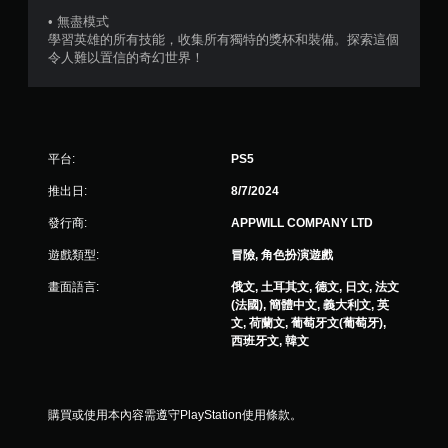
• 無盡模式
學習英雄的所有技能，收集所有獨特的獎杯和裝備。探索這個
令人難以置信的奇幻世界！
平台:
PS5
推出日:
8/7/2024
發行商:
APPWILL COMPANY LTD
遊戲類型:
冒險, 角色扮演遊戲
畫面語言:
俄文, 土耳其文, 德文, 日文, 法文
(法國), 簡體中文, 義大利文, 英
文, 荷蘭文, 葡萄牙文(葡萄牙),
西班牙文, 韓文
購買或使用本內容需遵守PlayStation使用條款。