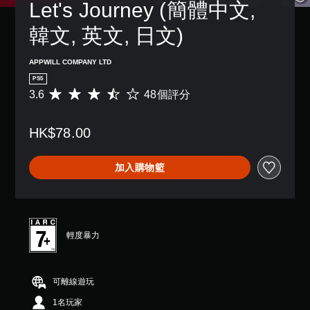
Let's Journey (簡體中文, 
況
下
提
下
的
醒
韓文, 英文, 日文)
遊
情
您
玩
況
可
，
下
APPWILL COMPANY LTD
隨
因
，
時
PS5
遊
遊
查
3.6
48個評分
平
戲
玩
看
均
中
遊
遊
評
並
戲
玩
HK$78.00
分
無
和
過
為
對
前
程
3
話
往
加入購物籃
的
.
。
選
教
6
單
學
顆
。
資
星
訊
（
無
。
滿
輕度暴力
須
分
同
5
暫
時
顆
停
可離線遊玩
星
按
遊
）
壓
1名玩家
戲
，