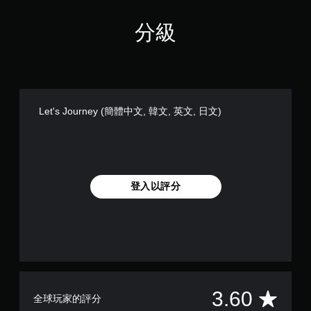
文
玩
)
分級
您
無
需
使
用
觸
碰
Let's Journey (簡體中文, 韓文, 英文, 日文)
控
制
項
，
即
可
登入以評分
遊
玩
遊
戲
。
無
須
平
3.60
全球玩家的評分
開