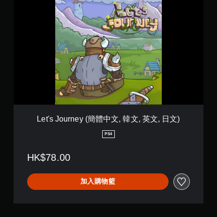
用
L
文
動
e
)
態
t
控
'
制
s
項
J
即
o
可
u
遊
r
玩
n
遊
e
戲
y
。
(
簡
Let's Journey (簡體中文, 韓文, 英文, 日文)
體
無
中
PS4
須
文
觸
,
HK$78.00
碰
韓
控
文
制
,
加入購物籃
英
項
文
即
,
可
日
遊