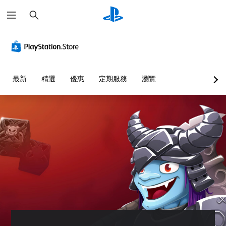
搜
尋
無
無
控
須
須
制
翻
按
器
譯
住
提
字
按
醒
最新
精選
優惠
定期服務
瀏覽
幕
鈕
您
即
即
可
可
可
隨
遊
遊
時
查
玩
玩
看
您
您
遊
可
可
戲
在
以
的
沒
在
控
有
不
制
翻
按
項
譯
住
。
字
方
幕
向
的
按
教
情
鈕
學