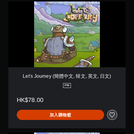
L
和
線
e
前
遊
t
往
玩
'
選
）
s
單
。
J
。
o
u
無
r
須
n
動
e
y
態
(
控
簡
制
Let's Journey (簡體中文, 韓文, 英文, 日文)
體
項
中
PS5
即
文
可
,
HK$78.00
遊
韓
玩
文
,
您
加入購物籃
英
無
文
需
,
使
日