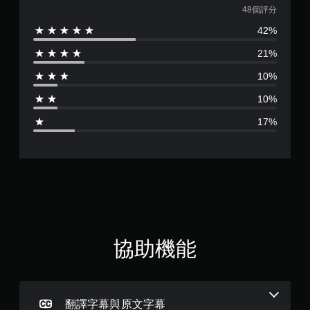
啟
均
48個評分
控
42%
評
制
器
21%
分
的
震
10%
為
動
10%
即
3
可
17%
遊
.
玩
6
您
可
顆
以
在
不
星
開
啟
（
協助機能
控
制
滿
器
震
分
動
翻譯字幕與原文字幕
/