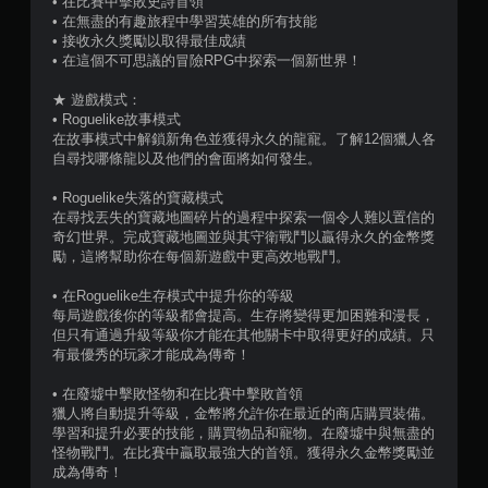
• 在比賽中擊敗史詩首領
下
• 在無盡的有趣旅程中學習英雄的所有技能
，
• 接收永久獎勵以取得最佳成績
遊
• 在這個不可思議的冒險RPG中探索一個新世界！
玩
遊
★ 遊戲模式：
戲
• Roguelike故事模式
。
在故事模式中解鎖新角色並獲得永久的龍寵。了解12個獵人各
自尋找哪條龍以及他們的會面將如何發生。
• Roguelike失落的寶藏模式
在尋找丟失的寶藏地圖碎片的過程中探索一個令人難以置信的
奇幻世界。完成寶藏地圖並與其守衛戰鬥以贏得永久的金幣獎
勵，這將幫助你在每個新遊戲中更高效地戰鬥。
• 在Roguelike生存模式中提升你的等級
每局遊戲後你的等級都會提高。生存將變得更加困難和漫長，
但只有通過升級等級你才能在其他關卡中取得更好的成績。只
有最優秀的玩家才能成為傳奇！
• 在廢墟中擊敗怪物和在比賽中擊敗首領
獵人將自動提升等級，金幣將允許你在最近的商店購買裝備。
學習和提升必要的技能，購買物品和寵物。在廢墟中與無盡的
怪物戰鬥。在比賽中贏取最強大的首領。獲得永久金幣獎勵並
成為傳奇！