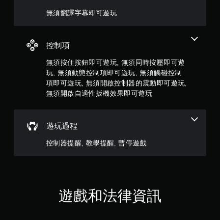
5
觸
無須翻譯字幕即可遊玩
覺
顆
回
饋
星
的
控制項
情
）
況
無須按住按鈕即可遊玩, 無須同時按壓即可遊
下
玩, 無須動態控制項即可遊玩, 無須觸碰控制
，
，
項即可遊玩, 無須開啟控制器的震動即可遊玩,
遊
無須開啟自適性扳機效果即可遊玩
共
玩
遊
4
戲
。
遊玩過程
8
控制器提醒, 教學提醒, 暫停遊戲
無
則
須
評
開
啟
分
自
遊戲和法律資訊
適
性
扳