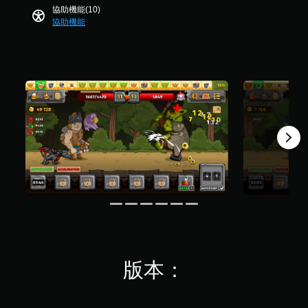
即
共
協助機能(10)
您
可
4
協助機能
可
遊
8
在
玩
則
遊
評
您
玩
分
無
過
需
程
同
或
時
動
按
畫
下
播
或
放
按
期
住
間
多
，
個
隨
按
時
鈕
暫
，
停
即
遊
可
戲
版本：
遊
（
玩
僅
遊
限
戲
離