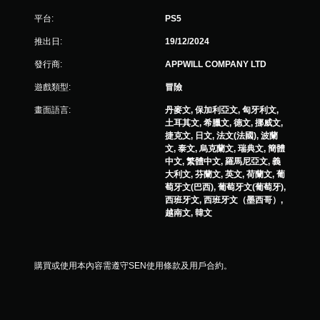
力
平台:
PS5
的
情
推出日:
19/12/2024
況
下
發行商:
APPWILL COMPANY LTD
，
遊戲類型:
冒險
遊
玩
畫面語言:
丹麥文, 保加利亞文, 匈牙利文,
遊
土耳其文, 希臘文, 德文, 挪威文,
戲
捷克文, 日文, 法文(法國), 波蘭
。
文, 泰文, 烏克蘭文, 瑞典文, 簡體
中文, 繁體中文, 羅馬尼亞文, 義
大利文, 芬蘭文, 英文, 荷蘭文, 葡
萄牙文(巴西), 葡萄牙文(葡萄牙),
西班牙文, 西班牙文（墨西哥）,
越南文, 韓文
購買或使用本內容需遵守SEN使用條款及用戶合約。