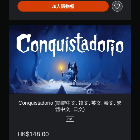
您
文
加入購物籃
無
,
需
英
使
文
用
,
C
動
泰
o
態
文
n
控
,
q
制
繁
u
項
體
i
即
中
s
可
文
t
遊
,
a
玩
日
d
遊
文
o
戲
)
r
。
i
o
Conquistadorio (簡體中文, 韓文, 英文, 泰文, 繁
無
(
體中文, 日文)
簡
須
體
觸
PS4
中
碰
文
控
HK$148.00
,
制
韓