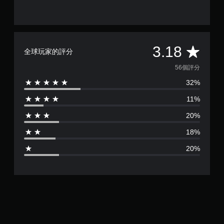
無
須
開
啟
平
3.18
控
全球玩家的評分
制
均
56個評分
器
的
32%
評
震
11%
動
分
即
20%
為
可
遊
18%
3
玩
20%
您
.
可
以
1
在
不
8
開
啟
顆
控