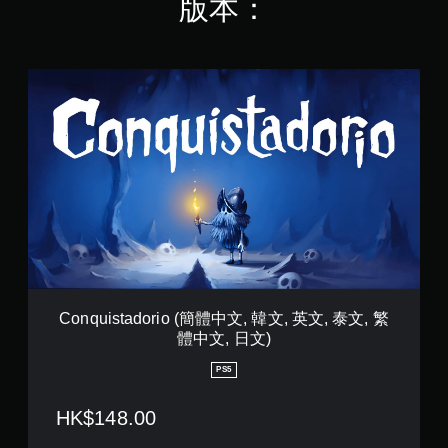
版本：
可
遊
玩
遊
戲
C
和
o
前
n
往
q
選
u
單
i
。
s
t
a
無
d
須
o
動
r
態
i
控
o
Conquistadorio (簡體中文, 韓文, 英文, 泰文, 繁
制
(
體中文, 日文)
簡
項
體
即
PS5
中
可
文
遊
HK$148.00
,
玩
韓