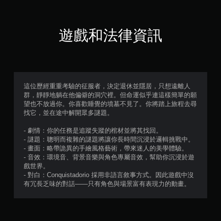
自
則
適
性
評
遊戲和法律資訊
扳
分
機
效
果
即
可
這位歷經重重考驗的征服者，決定退休並隱居，只想遠離人
遊
群，靜靜地躺在他偏僻的洞穴裡。但命運似乎連這樣簡單的願
玩
望也不放過你。你喜歡睡覺的墳墓不見了。你將踏上旅程去尋
找它，並在途中解開眾多謎題。
您
可
- 劇情：你的任務是追蹤失蹤的棺材並將其找回。
以
- 謎題：聰明而複雜的謎題將讓你長時間沉浸於邏輯挑戰中。
在
- 畫面：略帶詭異的手繪風格藝術，帶來迷人的美學體驗。
不
- 音效：環境音、背景音樂與角色專屬音效，幫助你沉浸於遊
開
戲世界。
啟
- 對白：Conquistadorio 採用非語言敘事方式。因此遊戲中沒
扳
有冗長乏味的對話——只有角色與場景富有表現力的動畫。
機
自
適
應
阻