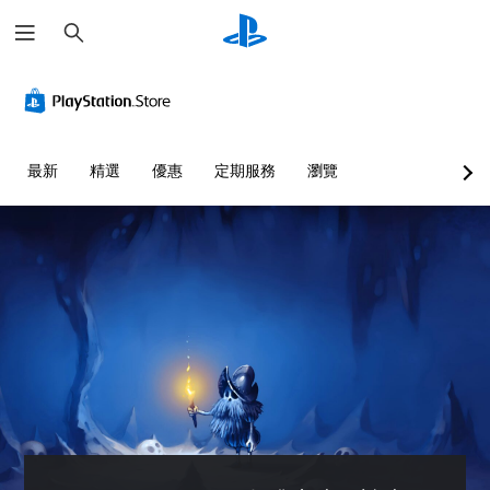
搜
尋
無
無
暫
須
須
停
翻
快
遊
譯
速
戲
字
按
您
最新
精選
優惠
定期服務
瀏覽
幕
下
可
即
按
在
可
鈕
遊
玩
遊
即
過
玩
可
程
遊
您
或
玩
可
動
在
您
畫
沒
無
播
有
需
放
翻
快
期
譯
速
間
字
或
，
幕
在
隨
的
時
時
情
間
暫