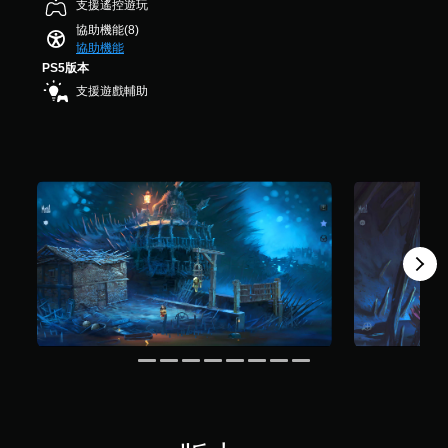
支援遙控遊玩
時
共
協助機能(8)
5
按
協助機能
6
壓
PS5版本
則
即
評
支援遊戲輔助
可
分
遊
玩
您
無
需
同
時
按
下
或
按
住
多
個
按
鈕
，
即