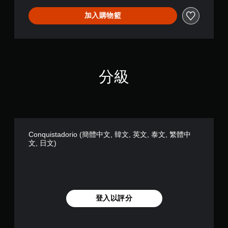
項
文
加入購物籃
即
,
可
英
遊
文
,
玩
泰
您
文
無
分級
,
需
繁
使
體
用
中
觸
文
碰
,
控
日
制
Conquistadorio (簡體中文, 韓文, 英文, 泰文, 繁體中
文
項
文, 日文)
)
，
即
可
遊
玩
遊
登入以評分
戲
。