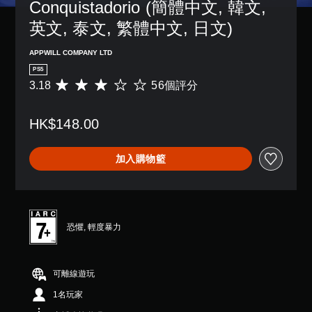
Conquistadorio (簡體中文, 韓文, 
況
限
停
下
制
英文, 泰文, 繁體中文, 日文)
遊
遊
內
戲
玩
按
（
APPWILL COMPANY LTD
，
下
僅
因
PS5
按
限
遊
3.18
56個評分
平
鈕
離
戲
均
，
線
中
評
即
遊
並
HK$148.00
分
可
玩
無
為
遊
）
對
3
玩
。
加入購物籃
話
.
遊
。
1
戲
8
和
顆
前
星
往
（
選
恐懼, 輕度暴力
滿
單
分
。
5
可離線遊玩
顆
無
星
1名玩家
須
）
同
，