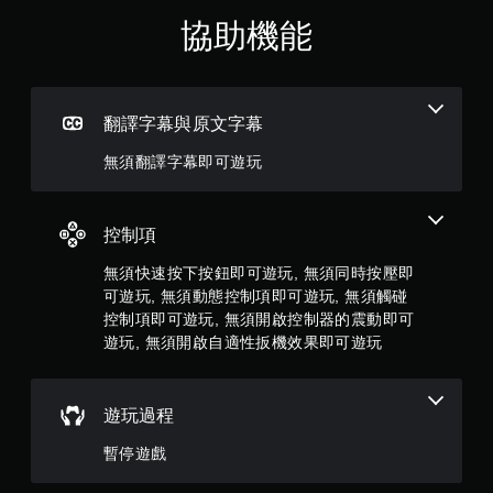
制
星
器
協助機能
震
（
動
/
滿
觸
翻譯字幕與原文字幕
覺
分
回
無須翻譯字幕即可遊玩
饋
5
的
情
顆
況
控制項
下
星
，
無須快速按下按鈕即可遊玩, 無須同時按壓即
遊
可遊玩, 無須動態控制項即可遊玩, 無須觸碰
）
玩
控制項即可遊玩, 無須開啟控制器的震動即可
遊
戲
遊玩, 無須開啟自適性扳機效果即可遊玩
，
。
共
無
遊玩過程
5
須
暫停遊戲
開
6
啟