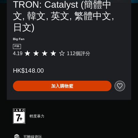
TRON: Catalyst (簡體中
文, 韓文, 英文, 繁體中文, 
日文)
Big Fan
PS5
4.19
112個評分
平
均
評
HK$148.00
分
為
4
加入購物籃
.
1
9
顆
星
（
輕度暴力
滿
分
5
可離線遊玩
顆