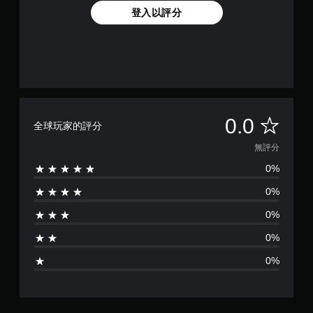
登入以評分
無
0.0
全球玩家的評分
評
無評分
0%
分
0%
0%
0%
0%