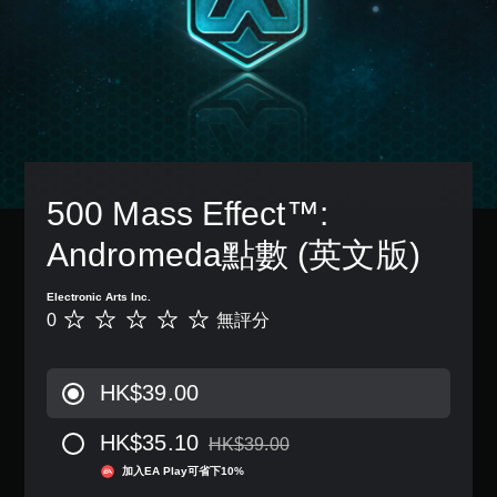
500 Mass Effect™: 
Andromeda點數 (英文版)
Electronic Arts Inc.
0
無評分
無
評
分
HK$39.00
HK$35.10
HK$39.00
折扣前原價為HK$39.00
加入EA Play可省下10%