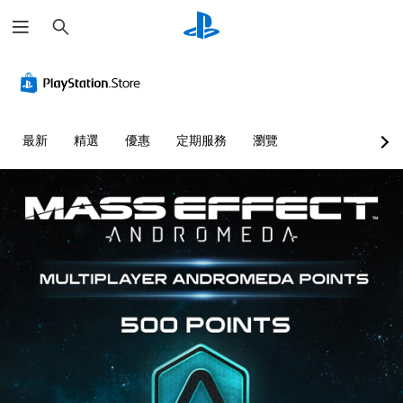
搜
尋
最新
精選
優惠
定期服務
瀏覽