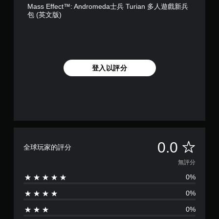
Mass Effect™: Andromeda士兵 Turian 多人遊戲新兵
包 (英文版)
登入以評分
無
0.0
全球玩家的評分
評
無評分
0%
分
0%
0%