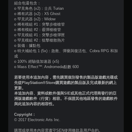
組合包還包含：
o 罕見角色 (x2)：士兵 Turian
o 稀有武器 (x2)：X5 Ghost
o 罕見武器 (x2)：Widow
o 稀有模組 #1：突擊步槍槍管
o 稀有模組 #2：霰彈槍槍管
o 罕見模組 #1：突擊步槍彈匣
o 罕見模組 #2：狙擊槍散熱片
o 裝備：據點包
o 特大補給包 1 (5x)：急救、彈藥與復活包、Cobra RPG 和加
成
o 100% 經驗值加速器 (x5)
o Mass Effect™: Andromeda點數 600
若要使用本追加內容，需先購買個別發售的製品版遊戲光碟或
先從PlayStation®Store購買遊戲的製品版及完成最新的網上
更新。
本追加內容、資料或軟件僅與SIE或其他正式代理商發行的亞
洲版遊戲軟件（行貨）相容。不保證其他地區發售的遊戲軟件
與此追加內容的相容性。
Copyright：
© 2017 Electronic Arts Inc.
購買或使用本內容需遵守SEN使用條款及用戶合約。