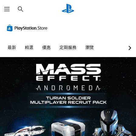
搜
尋
最新
精選
優惠
定期服務
瀏覽