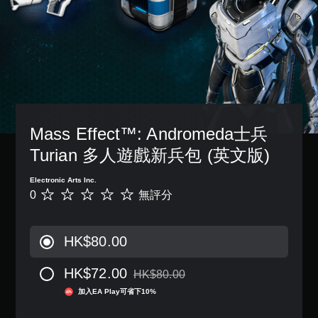
Mass Effect™: Andromeda士兵 
Turian 多人遊戲新兵包 (英文版)
Electronic Arts Inc.
0
無評分
無
評
分
HK$80.00
HK$72.00
HK$80.00
折扣前原價為HK$80.00
加入EA Play可省下10%