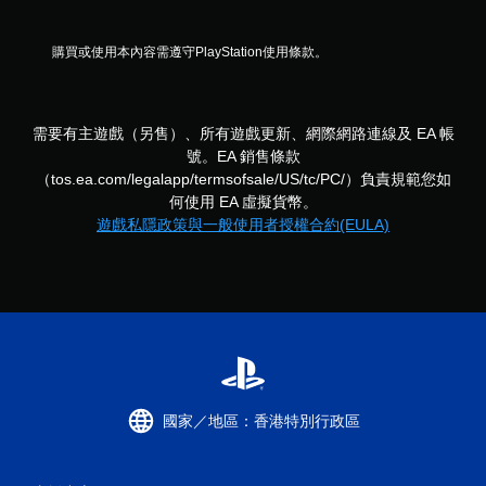
可
遊
玩
購買或使用本內容需遵守PlayStation使用條款。
遊
戲
。
需要有主遊戲（另售）、所有遊戲更新、網際網路連線及 EA 帳
無
號。EA 銷售條款
須
（tos.ea.com/legalapp/termsofsale/US/tc/PC/）負責規範您如
觸
何使用 EA 虛擬貨幣。
碰
遊戲私隱政策與一般使用者授權合約(EULA)
控
制
項
即
可
遊
玩
您
無
國家／地區：香港特別行政區
需
使
用