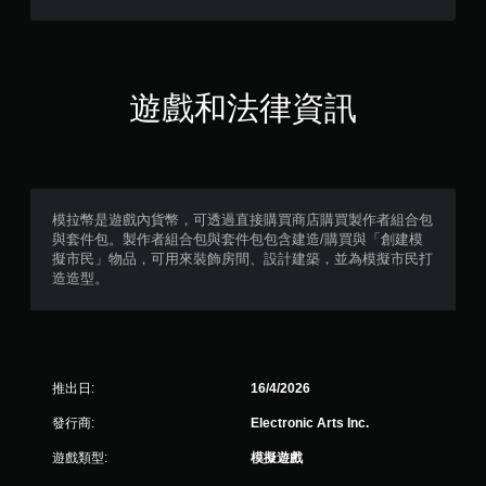
無
須
動
態
遊戲和法律資訊
控
制
項
即
可
模拉幣是遊戲內貨幣，可透過直接購買商店購買製作者組合包
遊
與套件包。製作者組合包與套件包包含建造/購買與「創建模
玩
擬市民」物品，可用來裝飾房間、設計建築，並為模擬市民打
您
造造型。
無
需
使
用
動
推出日:
16/4/2026
態
控
發行商:
Electronic Arts Inc.
制
項
遊戲類型:
模擬遊戲
即