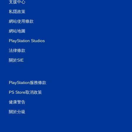
支援中心
觸
碰
私隱政策
控
制
網站使用條款
項
，
網站地圖
即
可
PlayStation Studios
遊
法律條款
玩
遊
關於SIE
戲
。
無
PlayStation服務條款
須
開
PS Store取消政策
啟
健康警告
控
制
關於分級
器
的
震