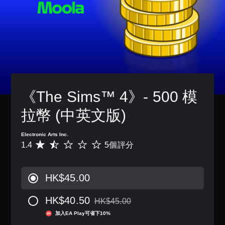
操
傳
單
況
提
作
達
聲
下
醒
桿
音
遊
道
靈
訊
您
玩
敏
您
資
可
，
度
可
料
隨
因
的
以
。
時
遊
選
設
查
戲
項
定
看
中
。
各
遊
並
《The Sims™ 4》- 500 模
喇
玩
無
叭
過
對
可
的
拉幣 (中英文版)
程
話
反
聲
的
。
轉
音
教
Electronic Arts Inc.
操
輸
學
1.4
5個評分
平
作
出
資
均
，
桿
訊
評
使
方
。
分
其
向
HK$45.00
為
一
（
暫
1
致
基
HK$40.50
.
停
HK$45.00
。
折扣前原價為HK$45.00
本
4
遊
加入EA Play可省下10%
）
顆
戲
替