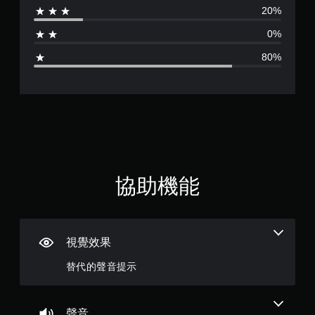
以
20%
玩
為
回
遊
0%
到
戲
1
上
和
80%
次
前
.
離
往
開
選
4
的
單
遊
。
顆
戲
畫
無
面
星
須
。
同
（
協助機能
時
滿
按
壓
分
即
視覺效果
可
5
遊
替代的聲音提示
玩
顆
您
無
星
聲音
需