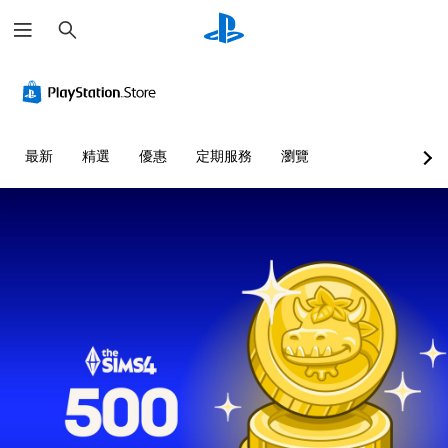
搜
尋
替
音
無
可
控
代
量
須
調
制
的
控
翻
整
器
聲
制
譯
操
提
音
字
作
醒
您
最新
精選
優惠
定期服務
瀏覽
提
幕
桿
可
您
示
即
的
將
可
單
可
靈
隨
透
一
遊
敏
時
過
聲
查
玩
度
視
音
看
覺
（
您
的
遊
或
基
可
音
戲
控
本
在
量
的
制
沒
）
調
控
器
有
低
系
制
的
翻
和
統
項
震
譯
靜
提
。
動
字
音
供
，
幕
。
一
也
的
教
些
能
情
學