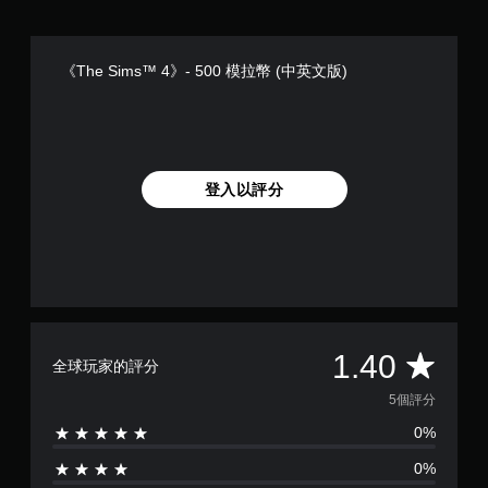
覺
即
線
資
遊
料
可
玩
。
遊
《The Sims™ 4》- 500 模拉幣 (中英文版)
）
玩
。
您
無
手
需
動
快
登入以評分
速
保
或
存
在
資
時
料
間
您
限
可
制
以
內
手
按
平
1.40
動
全球玩家的評分
下
建
按
均
5個評分
立
鈕
保
，
0%
評
存
即
點
可
0%
分
，
遊