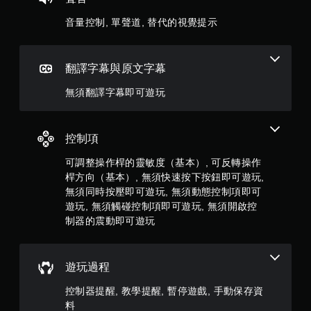
同
）
音量控制, 單聲道, 替代的視覺提示
時
按
，
下
或
共
翻譯字幕與原文字幕
按
住
5
無須翻譯字幕即可遊玩
多
個
則
按
鈕
控制項
評
，
可調整操作桿的靈敏度（基本）, 可反轉操作
即
分
可
桿方向（基本）, 無須快速按下按鈕即可遊玩,
遊
無須同時按壓即可遊玩, 無須動態控制項即可
玩
遊玩, 無須觸碰控制項即可遊玩, 無須開啟控
遊
制器的震動即可遊玩
戲
和
前
往
遊玩過程
選
單
控制器提醒, 教學提醒, 暫停遊戲, 手動保存資
。
料