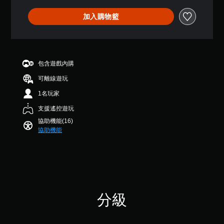
星
系
您
代
（
統
加入購物籃
可
的
滿
提
在
分
視
供
遊
5
覺
一
玩
顆
提
些
過
星
反
示
程
包含遊戲內購
）
轉
或
透
，
操
可離線遊玩
動
過
共
作
畫
聲
5
1名玩家
桿
播
音
則
的
放
或
支援遙控遊玩
評
選
期
控
分
項
協助機能(16)
間
制
。
協助機能
，
器
隨
的
時
震
無
暫
動
須
停
，
快
遊
也
速
戲
能
按
分級
（
傳
下
僅
達
按
限
視
鈕
離