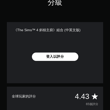
分級
覺
即
線
資
遊
料
可
玩
。
遊
）
玩
。
您
《The Sims™ 4 斜槓主廚》組合 (中英文版)
無
手
需
動
快
速
保
或
存
在
資
時
登入以評分
料
間
您
限
可
制
以
內
手
按
動
下
建
按
立
鈕
平
4.43
保
，
全球玩家的評分
存
即
均
點
65個評分
可
，
遊