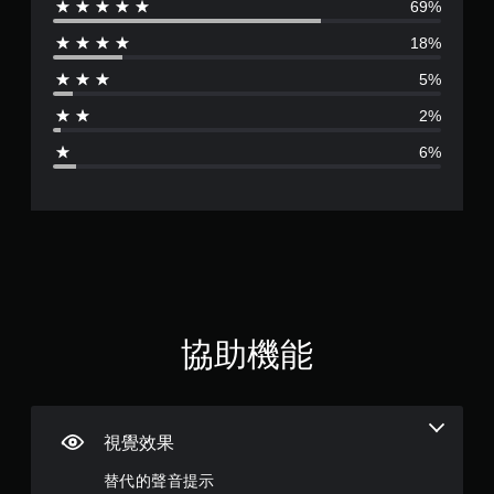
69%
評
以
玩
回
遊
18%
分
到
戲
上
和
5%
為
次
前
離
2%
往
4
開
選
6%
的
單
.
遊
。
戲
畫
4
無
面
須
。
3
同
時
顆
按
星
壓
協助機能
即
（
可
遊
滿
玩
視覺效果
您
分
無
替代的聲音提示
需