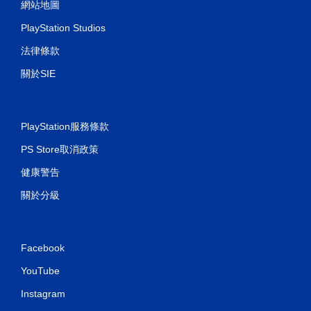
動
網站地圖
即
PlayStation Studios
可
遊
法律條款
玩
關於SIE
您
可
以
在
PlayStation服務條款
不
開
PS Store取消政策
啟
控
健康警告
制
器
關於分級
震
動
/
觸
Facebook
覺
回
YouTube
饋
的
Instagram
情