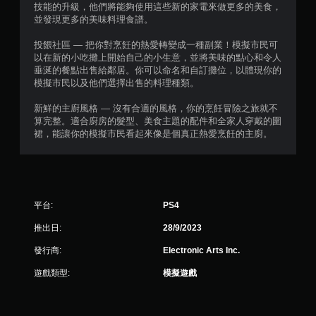
可
技能的升級，他們將能夠使用這些新的家電來做更多的美食，
遊
並發現更多的美味料理食譜。
玩
遊
投餵社區 — 把你對烹飪的熱愛轉變成一種副業！模擬市民可
戲
以在新的小吃攤上開始自己的小生意，並將美味的點心和令人
。
垂涎的餐點出售給鄰居。你可以命名和自訂攤位，以體現你的
模擬市民以及他們選擇出售的料理種類。
無
新鮮的主廚風格 — 沒有合適的風格，你的烹飪冒險之旅就不
須
算完整。適合廚房的髮型、美食主題的配件和全家人穿戴的圍
觸
裙，能讓你的模擬市民看起來像是個真正熱愛烹飪的主廚。
碰
控
制
項
即
平台:
PS4
可
遊
推出日:
28/9/2023
玩
發行商:
Electronic Arts Inc.
您
無
遊戲類型:
模擬遊戲
需
使
用