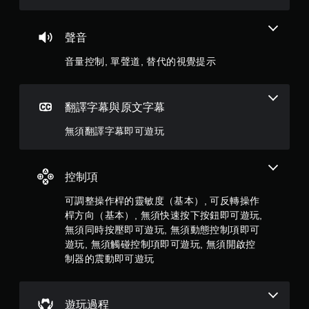
5
同
時
顆
聲音
按
下
星
音量控制, 單聲道, 替代的視覺提示
或
按
）
住
多
，
翻譯字幕與原文字幕
個
按
共
無須翻譯字幕即可遊玩
鈕
，
6
即
可
控制項
5
遊
玩
可調整操作桿的靈敏度（基本）, 可反轉操作
則
遊
桿方向（基本）, 無須快速按下按鈕即可遊玩,
戲
無須同時按壓即可遊玩, 無須動態控制項即可
評
和
遊玩, 無須觸碰控制項即可遊玩, 無須開啟控
前
分
制器的震動即可遊玩
往
選
單
。
遊玩過程