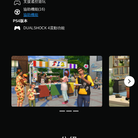
支援遙控遊玩
系
，
您
代
統
協助機能(16)
共
可
的
提
協助機能
6
在
視
供
5
PS4版本
遊
覺
一
則
玩
DUALSHOCK 4震動功能
提
些
評
過
反
示
分
程
轉
或
透
操
動
過
作
畫
聲
桿
播
音
的
放
或
選
期
控
項
間
制
。
，
器
隨
的
時
震
無
暫
動
須
停
，
快
遊
也
速
戲
能
按
（
傳
下
僅
達
按
限
視
鈕
離