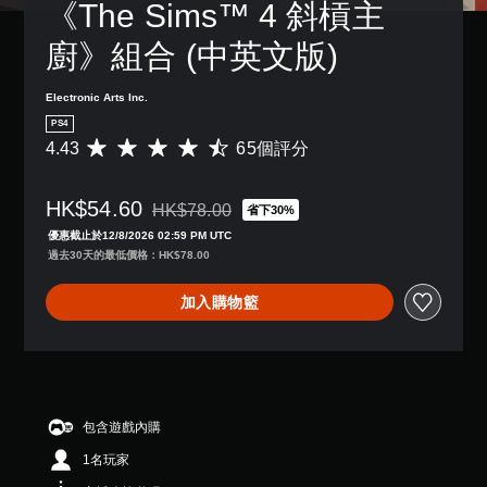
操
《The Sims™ 4 斜槓主
傳
單
況
提
作
達
聲
下
醒
桿
音
廚》組合 (中英文版)
遊
道
靈
訊
您
玩
敏
您
資
可
，
Electronic Arts Inc.
度
可
料
隨
因
的
以
。
時
PS4
遊
選
設
查
4.43
65個評分
平
戲
項
定
看
均
中
。
各
遊
評
並
喇
玩
HK$54.60
分
無
HK$78.00
省下30%
折扣前原價為HK$78.00
叭
過
為
對
可
優惠截止於12/8/2026 02:59 PM UTC
的
程
4
話
反
過去30天的最低價格：HK$78.00
聲
的
.
。
轉
音
教
4
操
輸
加入購物籃
學
3
作
出
資
顆
，
桿
訊
星
使
方
。
（
其
向
滿
一
（
分
暫
致
5
基
包含遊戲內購
停
。
顆
本
遊
1名玩家
星
）
戲
）
替