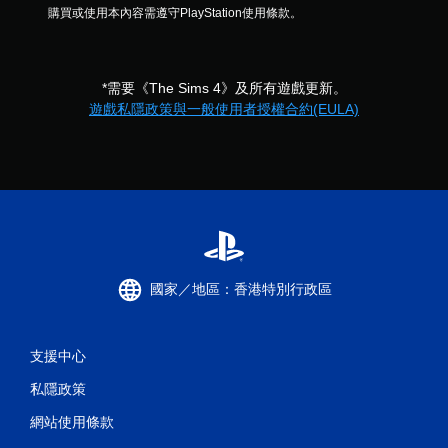
觸
購買或使用本內容需遵守PlayStation使用條款。
碰
控
制
項
*需要《The Sims 4》及所有遊戲更新。
，
遊戲私隱政策與一般使用者授權合約(EULA)
即
可
遊
玩
遊
戲
。
無
國家／地區：香港特別行政區
須
開
啟
控
支援中心
制
私隱政策
器
的
網站使用條款
震