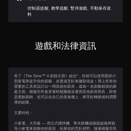
控制器提醒, 教學提醒, 暫停遊戲, 手動保存資
無
料
須
動
態
控
制
遊戲和法律資訊
項
即
可
遊
玩
您
有了《The Sims™ 4 斜槓主廚》組合*，你就可以使用新的小
無
型家電來提升你的廚藝，並透過烹飪來賺取現金！用上所有你
需
需要的工具來設計出一間高效的廚房，成為一名廚藝精湛的家
使
庭主廚。模擬市民會穿著時髦圍裙並運用其他廚房用具，即使
用
是業餘廚師，也可以在自己的美食攤上，將烹飪轉變成利潤豐
動
厚的副業。
態
控
主要特色：
制
項
小家電，大升級 — 用立式攪拌機、華夫餅機或檯面披薩烤箱
即
等小家電來裝飾你的廚房，拓展你的烹飪視野。隨著模擬市民