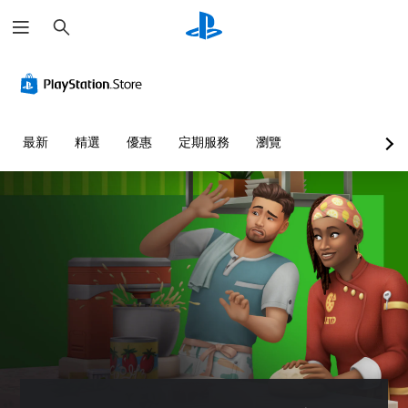
搜
尋
替
音
無
可
控
代
量
須
調
制
的
控
翻
整
器
聲
制
譯
操
提
音
字
作
醒
您
最新
精選
優惠
定期服務
瀏覽
提
幕
桿
可
您
示
即
的
將
可
單
可
靈
隨
透
一
遊
敏
時
過
聲
查
玩
度
視
音
看
覺
（
您
的
遊
或
基
可
音
戲
控
本
在
量
的
制
沒
）
調
控
器
有
低
系
制
的
翻
和
統
項
震
譯
靜
提
。
動
字
音
供
，
幕
。
一
也
的
教
些
能
情
學