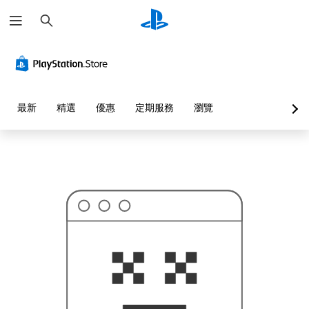
搜
這
尋
可
能
不
是
您
要
找
的
最新
精選
優惠
定期服務
瀏覽
…
…