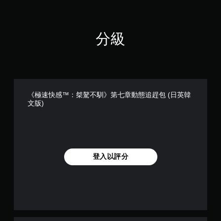
戲
定
。
向
音
訊
無
分級
指
須
示
觸
燈
碰
控
其
制
他
項
視
《極速快感™：桀驁不馴》第七章動態追趕包 (日英韓
覺
即
文版)
資
可
訊
遊
可
玩
協
您
助
無
顯
登入以評分
需
示
使
聲
用
音
觸
的
碰
來
控
源
制
。