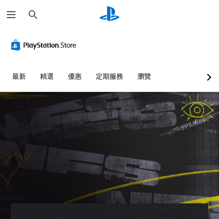
搜
尋
替
音
翻
無
可
語
代
量
譯
須
調
音
色
控
字
快
整
文
彩
制
幕
速
困
字
（
按
難
互
您
您
最新
精選
優惠
定期服務
瀏覽
基
下
度
轉
無
可
本
按
（
（
須
將
依
單
）
鈕
基
文
賴
一
即
本
字
遊
顏
聲
可
）
）
戲
色
音
遊
中
您
可
來
的
的
玩
可
為
遊
音
翻
以
您
您
玩
量
譯
透
大
無
遊
調
字
過
聲
需
戲
低
幕
選
朗
快
，
和
僅
擇
讀
速
或
靜
限
另
出
或
是
音
於
一
文
在
可
。
主
個
字
時
透
要
預
聊
間
過