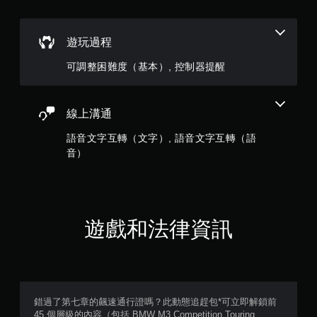
玩
分
遊
戲
。
遊玩過程
可調整困難度（基本）, 控制器提醒
無
須
開
線上溝通
啟
自
語音文字互轉（文字）, 語音文字互轉（語
適
音）
性
扳
機
效
果
遊戲和法律資訊
即
可
遊
玩
您
可
錯過了第七章的飆速通行證嗎？此動態追趕包*可立即解鎖前
以
45 個層級的內容（包括 BMW M3 Competition Touring