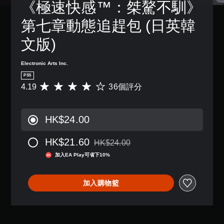
《極速快感™：桀驁不馴》
故
單
設
天
限
變
事
聲
的
。
制
更
第七章動態追趕包 (日英韓
和
困
道
內
重
主
難
按
要
您
語
文版)
要
度
下
的
可
音
角
，
按
顏
以
色
文
來
鈕
色
Electronic Arts Inc.
設
。
字
減
，
，
定
PS5
少
互
即
更
各
4.19
36個評分
遊
平
轉
可
輕
清
喇
戲
均
遊
（
易
晰
叭
的
評
玩
地
語
的
翻
整
分
遊
進
HK$24.00
音
聲
譯
體
為
戲
行
音
）
字
挑
4
和
分
輸
幕
HK$21.60
戰
可
.
HK$24.00
前
辨
出
折扣前原價為HK$24.00
。
將
1
往
。
翻
，
加入EA Play可省下10%
語
9
選
譯
使
音
顆
單
字
其
控
替
聊
星
。
幕
一
加入購物籃
制
代
天
（
的
致
器
顯
滿
的
呈
。
無
提
示
分
聲
現
須
醒
為
5
音
方
動
文
顆
3