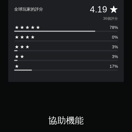
項
平
4.19
，
全球玩家的評分
即
均
可
36個評分
遊
78%
評
玩
遊
0%
分
戲
。
3%
為
3%
無
4
須
17%
開
.
啟
控
1
制
9
器
的
顆
震
動
星
即
協助機能
可
（
遊