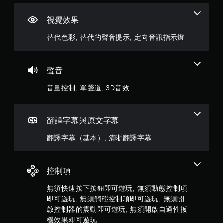
玩
滿
您
視覺效果
分
可
以
替代色彩, 替代的聲音提示, 定向音訊指示燈
在
5
不
開
顆
聲音
啟
控
星
音量控制, 單聲道, 3D音效
制
器
）
震
動
，
翻譯字幕與原文字幕
/
觸
共
翻譯字幕（基本）, 清晰翻譯字幕
覺
回
3
饋
的
控制項
6
情
無須快速按下按鈕即可遊玩, 無須動態控制項
況
則
下
即可遊玩, 無須觸碰控制項即可遊玩, 無須開
，
啟控制器的震動即可遊玩, 無須開啟自適性扳
評
遊
機效果即可遊玩