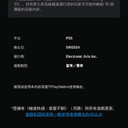
在
'23）。持有第七章高級飆速通行證的玩家另可額外解鎖 30 個
不
層級的高級內容。
開
啟
扳
機
自
平台:
PS5
適
應
推出日:
5/9/2024
阻
力
發行商:
Electronic Arts Inc.
的
情
遊戲類型:
駕車／賽車
況
下
，
遊
購買或使用本內容需遵守PlayStation使用條款。
玩
遊
戲
。
*需擁有《極速快感：桀驁不馴》（另購）與所有遊戲更新。
遊戲私隱政策與一般使用者授權合約(EULA)