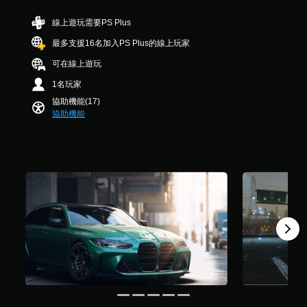
式
提
您
字
星
態
D
使
可
示
。
）
線上遊玩需要PS Plus
控
音
其
隨
透
，
更
制
效
時
最多支援16名加入PS Plus的線上玩家
過
共
輕
項
查
您
視
3
鬆
可在線上遊玩
看
即
可
覺
6
易
遊
可
以
或
則
1名玩家
讀
戲
遊
設
控
評
。
的
協助機能(17)
定
玩
制
分
控
協助機能
聲
器
您
制
音
的
無
項
輸
震
需
。
出
動
使
，
，
用
以
也
動
便
能
態
享
傳
控
受
達
制
環
音
項
繞
訊
即
音
資
可
效
料
遊
。
。
玩
遊