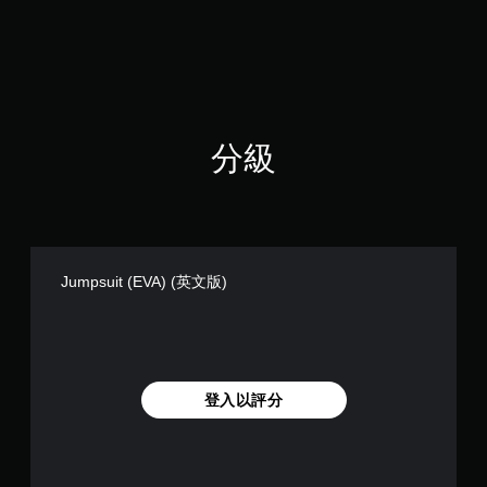
星
（
滿
分
5
顆
星
分級
）
，
共
2
0
則
評
Jumpsuit (EVA) (英文版)
分
登入以評分