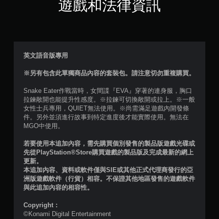
星
遊戲和法律資訊
（
滿
分
英文語音版專用
5
※另有包含此單獨商品內容的套裝包。請注意切勿重複購買。
顆
Snake Eater作戰當時，女間諜『EVA』穿著的連身服，胸口
拉鍊敞開也能提升性感度。※拉鍊可切換敞開或拉上。※一般
星
女性士兵專用，QUIET無法使用。※尚需滿足遊戲內開發條
件。另外並須進行故事到特定進度後才能實際使用。無法在
）
MGO中使用。
，
若要使用本追加內容，需先購買個別發售的製品版遊戲光碟或
先從PlayStation®Store購買遊戲的製品版及完成最新的網上
共
更新。
本追加內容、資料或軟件僅與SIE或其他正式代理商發行的亞
2
洲版遊戲軟件（行貨）相容。不保證其他地區發售的遊戲軟件
與此追加內容的相容性。
0
Copyright：
則
©Konami Digital Entertainment