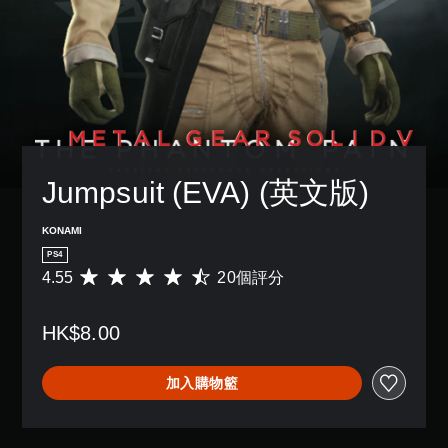
Jumpsuit (EVA) (英文版)
KONAMI
PS4
4.55
20個評分
平
均
評
HK$8.00
分
為
4
加入購物籃
.
5
5
顆