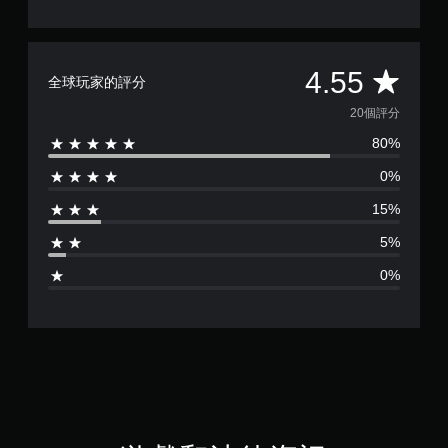
平
4.55
全球玩家的評分
均
20個評分
80%
評
0%
分
15%
為
5%
4
0%
.
5
5
顆