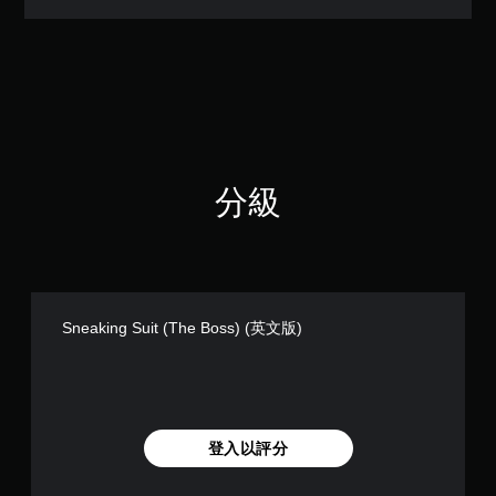
3
顆
星
（
滿
分
5
顆
星
分級
）
，
共
2
4
則
評
Sneaking Suit (The Boss) (英文版)
分
登入以評分