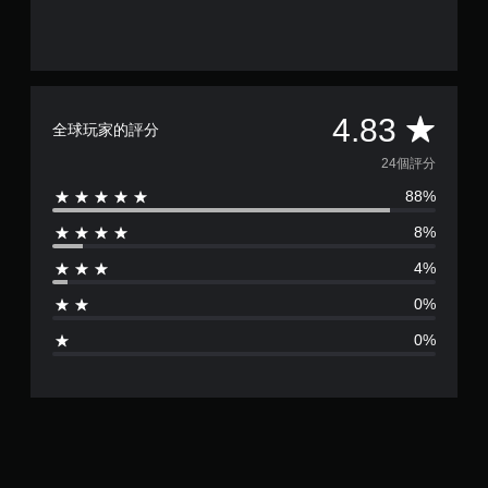
平
4.83
全球玩家的評分
均
24個評分
88%
評
8%
分
4%
為
0%
4
0%
.
8
3