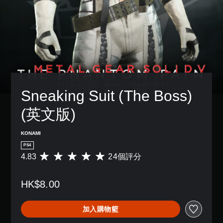
Sneaking Suit (The Boss) 
(英文版)
KONAMI
PS4
4.83
24個評分
平
均
評
HK$8.00
分
為
4
加入購物籃
.
8