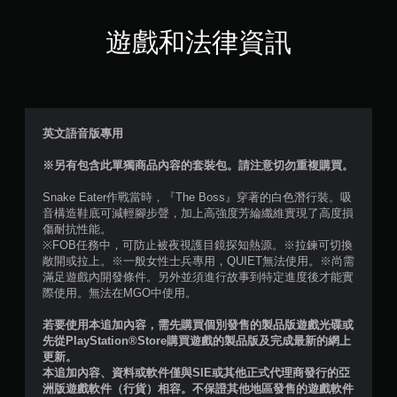
顆
星
遊戲和法律資訊
（
滿
分
英文語音版專用
5
※另有包含此單獨商品內容的套裝包。請注意切勿重複購買。
顆
Snake Eater作戰當時，『The Boss』穿著的白色潛行裝。吸
音構造鞋底可減輕腳步聲，加上高強度芳綸纖維實現了高度損
星
傷耐抗性能。
※FOB任務中，可防止被夜視護目鏡探知熱源。※拉鍊可切換
）
敞開或拉上。※一般女性士兵專用，QUIET無法使用。※尚需
滿足遊戲內開發條件。另外並須進行故事到特定進度後才能實
，
際使用。無法在MGO中使用。
共
若要使用本追加內容，需先購買個別發售的製品版遊戲光碟或
先從PlayStation®Store購買遊戲的製品版及完成最新的網上
2
更新。
本追加內容、資料或軟件僅與SIE或其他正式代理商發行的亞
4
洲版遊戲軟件（行貨）相容。不保證其他地區發售的遊戲軟件