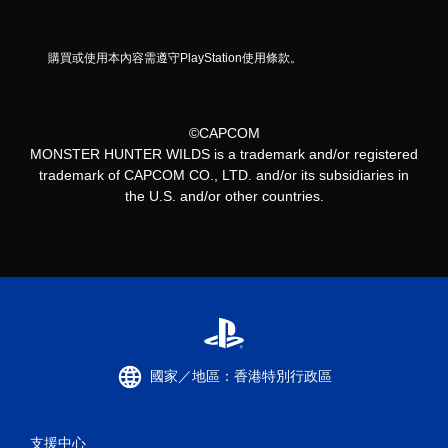
購買或使用本內容需遵守PlayStation使用條款。
©CAPCOM
MONSTER HUNTER WILDS is a trademark and/or registered
trademark of CAPCOM CO., LTD. and/or its subsidiaries in
the U.S. and/or other countries.
國家／地區：香港特別行政區
支援中心