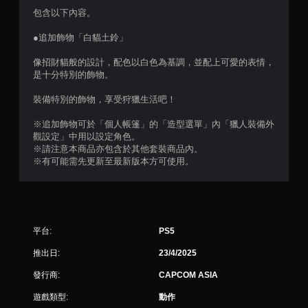
5
包含以下內容。
顆
●追加飾物「白貓土鈴」
星
像招財貓般的設計，配色以白色為基調，並配上可愛的表情，
是十分特別的飾物。
）
裝備特別的飾物，享受狩獵生活吧！
，
※追加飾物可於「個人帳篷」的「造型選單」內「獵人裝備外
共
觀設定」中用以設定角色。
※請注意本商品亦包含於其他套裝商品內。
3
※有可能需先更新至最新版本方可使用。
0
則
平台:
PS5
評
推出日:
23/4/2025
分
發行商:
CAPCOM ASIA
遊戲類型:
動作