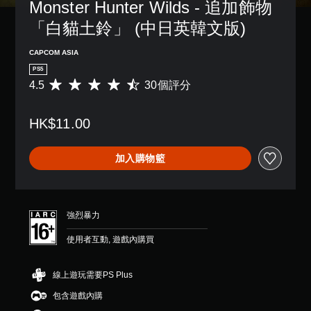
Monster Hunter Wilds - 追加飾物
「白貓土鈴」 (中日英韓文版)
CAPCOM ASIA
PS5
4.5
30個評分
平
均
評
HK$11.00
分
為
4
加入購物籃
.
5
顆
星
（
強烈暴力
滿
分
使用者互動, 遊戲內購買
5
顆
星
線上遊玩需要PS Plus
）
包含遊戲內購
，
共