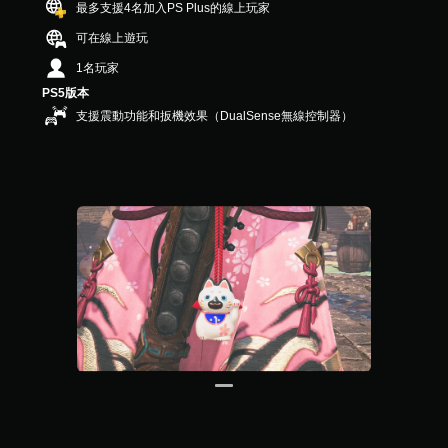
最多支援4名加入PS Plus的線上玩家
3
0
可在線上遊玩
則
1名玩家
評
分
PS5版本
支援震動功能和扳機效果（DualSense無線控制器）