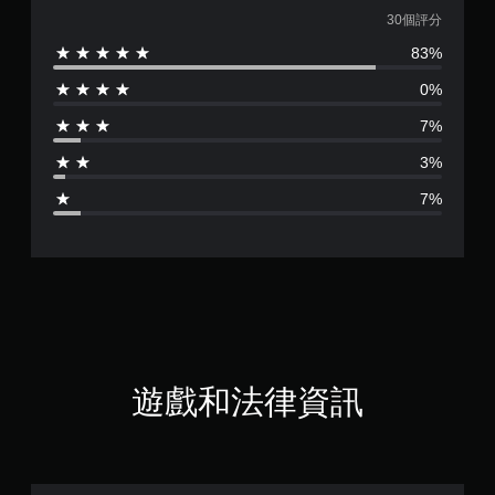
均
30個評分
83%
評
0%
分
7%
為
3%
4
7%
.
5
顆
星
（
遊戲和法律資訊
滿
分