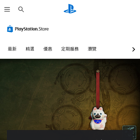
搜
尋
最新
精選
優惠
定期服務
瀏覽