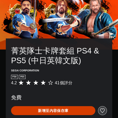
菁英隊士卡牌套組 PS4 & 
PS5 (中日英韓文版)
SEGA CORPORATION
PS4
PS5
4.2
41個評分
平
均
評
免費
分
為
4
新增至內容保存庫
.
2