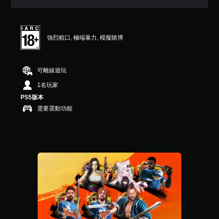
顆
星
（
滿
強烈粗口, 極端暴力, 模擬賭博
分
5
顆
星
可離線遊玩
）
，
1名玩家
共
PS5版本
4
需要震動功能
1
則
評
分