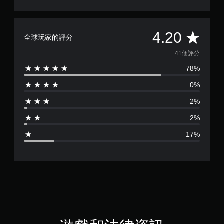
平
4.20
全球玩家的評分
均
41個評分
78%
評
0%
分
2%
為
2%
4
17%
.
2
顆
星
（