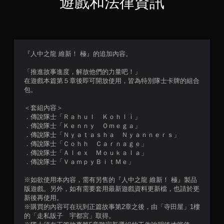
遊戲和法律資訊
滿
分
5
『人中之龍 維新！ 極』的追加內容。
顆
「推進故事進度，解放他們的力量吧！」
在遊戲本篇第５章後即可開放使用，皆為特別隊士卡牌的組合
星
包。
）
＜套組內容＞
．傳說隊士「Ｒａｈｕｌ Ｋｏｈｌｉ」
，
．傳說隊士「Ｋｅｎｎｙ Ｏｍｅｇａ」
．傳說隊士「Ｎｙａｔａｓｈａ Ｎｙａｎｎｅｒｓ」
共
．傳說隊士「Ｃｏｈｈ Ｃａｒｎａｇｅ」
．傳說隊士「Ａｌｅｘ Ｍｏｕｋａｌａ」
4
．傳說隊士「ＶａｍｐｙＢｉｔＭｅ」
1
※如欲使用本內容，需有另售的『人中之龍 維新！ 極』製品
版遊戲。另外，如有需要套用最新遊戲資料更新檔，也請於更
則
新後再使用。
※購買的內容可在玩到正篇故事第2章之後，由「寺田屋」1樓
評
的「走私販子 宇都宮」取得。