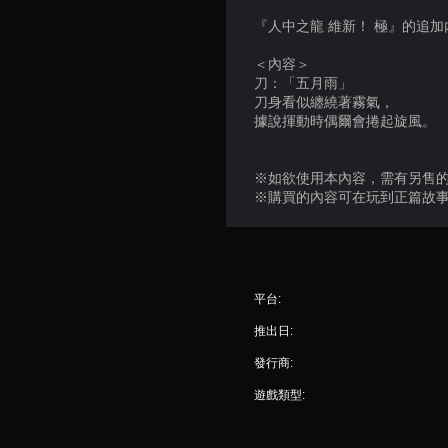
『人中之龍 維新！ 極』的追加
＜內容＞
刀：「五月雨」
刀身看似纏繞著霧氣，
據說揮動時偶爾會捲起旋風。
※如欲使用本內容，需有另售的
※購買的內容可在玩到正篇故事
平台:
推出日:
發行商:
遊戲類型: