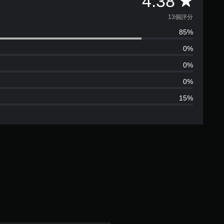
平
4.38
均
13個評分
85%
評
0%
分
0%
為
0%
15%
4
.
3
8
顆
星