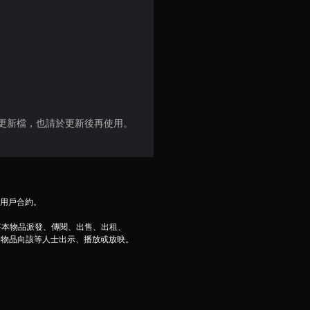
（
滿
分
5
顆
料更新檔，也請於更新後再使用。
星
）
及用戶合約。
，
將本物品派發、傳閱、出售、出租、
共
本物品向該等人士出示、播放或放映。
1
3