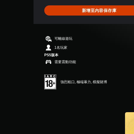
為
4
新增至內容保存庫
.
3
8
顆
星
可離線遊玩
（
滿
1名玩家
分
PS5版本
5
需要震動功能
顆
星
）
，
強烈粗口, 極端暴力, 模擬賭博
共
1
3
則
評
分