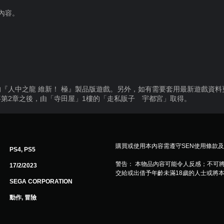
內容。
『人中之龍 維新！ 極』製品版遊戲。另外，如有需要套用最新遊戲資
第2章之後，由「寺田屋」1樓的「走私販子 宇都宮」取得。
購買或使用本內容需遵守SEN使用條款
PS4, PS5
警告： 本物品內容可能令人反感；不可
17/2/2023
交給或出借予年齡未滿18歲的人士或將
SEGA CORPORATION
動作, 冒險