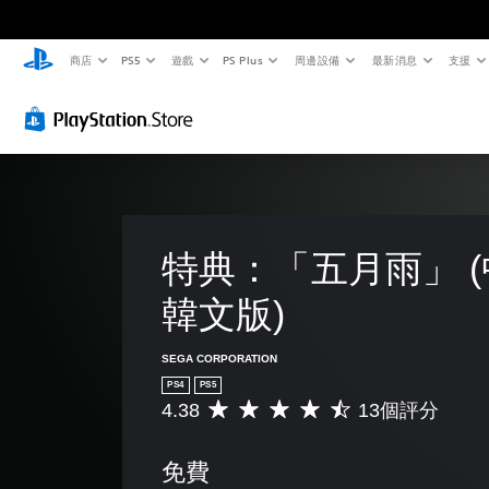
商店
PS5
遊戲
PS Plus
周邊設備
最新消息
支援
特典：「五月雨」 
韓文版)
SEGA CORPORATION
PS4
PS5
4.38
13個評分
平
均
評
免費
分