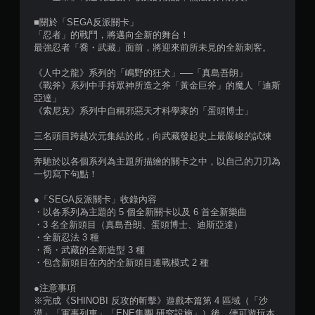
0
■關於「SEGA反派關卡」
5
「忍者」的戰鬥，將邁向全新的舞台！
最強忍者「喬・武藏」面前，將迎來前所未見的全新刺客。
則
《人中之龍》系列的「嶋野的狂犬」──「真島吾朗」
《戰斧》系列中手持眾神所造之斧「黃金巨斧」的魔人「迪斯
評
亞達」
《索尼克》系列中自稱邪惡天才科學家的「蛋頭博士」
分
三名頭目跨越次元集結於此，向武藏發起史上最嚴峻的試煉
——
奔馳於以各個系列為主題所描繪的關卡之中，以自己的刀刃為
一切寫下句點！
●「SEGA反派關卡」收錄內容
・以各系列為主題的 5 個全新關卡以及 6 首全新樂曲
・3 名全新頭目（真島吾朗、蛋頭博士、迪斯亞達）
・全新忍法 3 種
・喬・武藏的全新造型 3 種
・包含新頭目在內的全新頭目連戰模式 2 種
●注意事項
※完成《SHINOBI 反攻的斬擊》遊戲本篇第 4 區域（「沙
漠」「軍事列車」「ENE集團 研究設施」）後，便可遊玩本