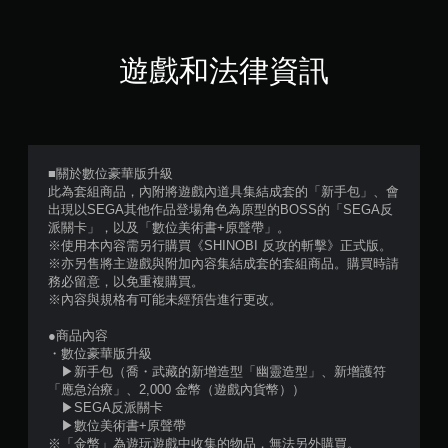
顆
星
遊戲和法律資訊
（
滿
分
■關於數位豪華版升級
此為套組商品，內附將遊戲內道具集結成套的「新手包」、會
5
出現以SEGA其他作品登場角色為原型的BOSS的「SEGA反
派關卡」，以及「數位美術書+原聲帶」。
顆
※使用本內容需另行購買《SHINOBI 反攻的斬擊》正式版。
※亦另售將主遊戲與附加內容集結成套的套組商品。購買時請
星
務必留意，以免重複購買。
※內容與規格有可能未經預告進行更改。
）
●商品內容
，
・數位豪華版升級
▶新手包（喬・武藏的新增造型「幽靈造型」、新增護符
共
「應急治療」、2,000 金幣（遊戲內貨幣））
▶SEGA反派關卡
1
▶數位美術書+原聲帶
※「金幣」為遊玩遊戲中收集的物品，無法另外購買。