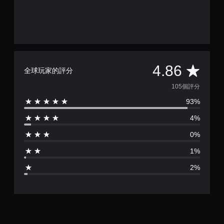
平
4.86
全球玩家的評分
均
105個評分
93%
評
4%
分
0%
為
1%
4
2%
.
8
6