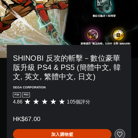
SHINOBI 反攻的斬擊－數位豪華
版升級 PS4 & PS5 (簡體中文, 韓
文, 英文, 繁體中文, 日文)
SEGA CORPORATION
PS4
PS5
4.86
105個評分
平
均
評
HK$67.00
分
為
4
加入購物籃
.