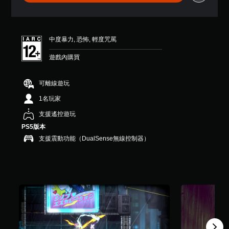
8
6
顆
星
中度暴力, 恐怖, 輕度咒罵
（
滿
遊戲內購買
分
5
顆
可離線遊玩
星
）
1名玩家
，
支援遙控遊玩
共
1
PS5版本
0
支援震動功能（DualSense無線控制器）
5
則
評
分