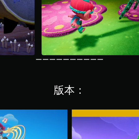
版本：
D
e
l
u
x