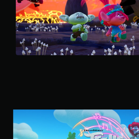
0
9
則
評
分
D
r
e
a
m