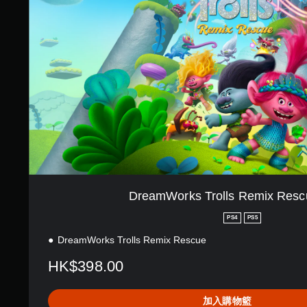
W
o
r
k
s
T
r
o
l
l
s
R
e
m
i
DreamWorks Trolls Remix Res
x
R
PS4
PS5
e
DreamWorks Trolls Remix Rescue
s
c
HK$398.00
u
e
(
加入購物籃
英