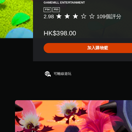
GAMEMILL ENTERTAINMENT
PS4
PS5
2.98
109個評分
平
均
評
HK$398.00
分
為
2
加入購物籃
.
9
8
顆
星
可離線遊玩
（
滿
分
5
顆
星
）
，
共
1