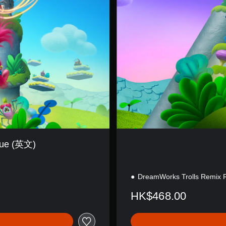
e
E
d
i
t
i
o
n
cue (英文)
DreamWorks Trolls Remix 
HK$468.00