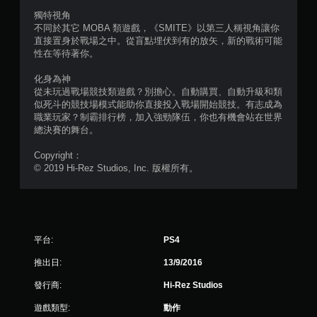
，
獨特視角
共
不同於其它 MOBA 類遊戲，《SMITE》以第三人稱視角讓你
直接置身於戰場之中。從盲點埋伏到有的放矢，新的戰術可能
1
性在等待著你。
4
化身為神
從未玩過戰場競技類遊戲？別擔心。自動購買、自動升級和類
4
似死斗的競技場模式能助你直接投入戰場開始競技。有志成為
職業玩家？制霸排行榜，加入強勁隊伍，你也有機會站在世界
總決賽的舞台。
2
Copyright：
0
© 2019 Hi-Rez Studios, Inc. 版權所有。
7
則
評
平台:
PS4
分
推出日:
13/9/2016
發行商:
Hi-Rez Studios
遊戲類型:
動作