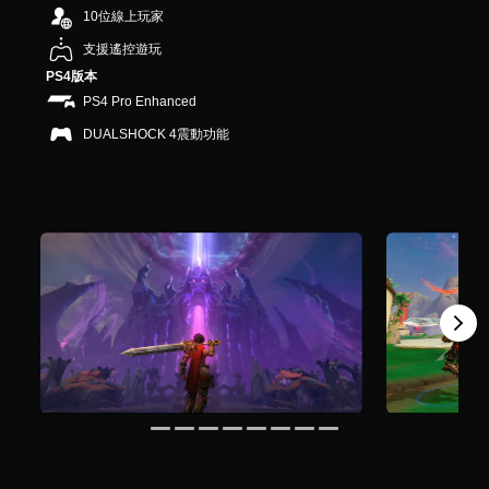
1
10位線上玩家
4
支援遙控遊玩
4
K
PS4版本
則
PS4 Pro Enhanced
評
分
DUALSHOCK 4震動功能