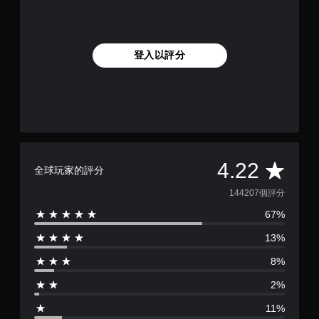
登入以評分
平
4.22
全球玩家的評分
均
144207個評分
67%
評
13%
分
8%
為
2%
4
11%