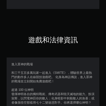
.
2
2
顆
星
遊戲和法律資訊
（
滿
分
進入眾神的戰場
5
和三千五百多萬玩家一起進入《SMITE》，體驗世界上最熱
門的動作多人在線競技遊戲吧。 化身為神話傳說，進入眾神
顆
的戰場並立刻開始免費遊戲吧！
星
超過 100 位神明
發揮神明各自的獨特戰術、傳奇武器和毀天滅地的能力。扮演
）
宙斯，以閃電神罰你的敵人；化身暗影中刺殺敵人的洛基；或
者像孫悟空那樣用七十二變迷惑對手。你將選擇哪位神明？