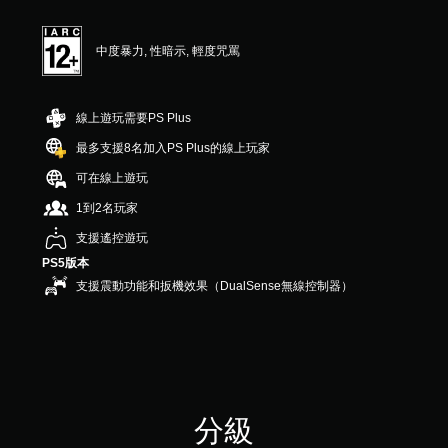
顆
星
（
中度暴力, 性暗示, 輕度咒罵
滿
分
5
顆
線上遊玩需要PS Plus
星
）
最多支援8名加入PS Plus的線上玩家
，
可在線上遊玩
共
5
1到2名玩家
3
6
支援遙控遊玩
則
PS5版本
評
支援震動功能和扳機效果（DualSense無線控制器）
分
分級