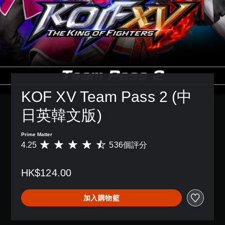
KOF XV Team Pass 2 (中
日英韓文版)
Prime Matter
4.25
536個評分
平
均
評
HK$124.00
分
為
4
加入購物籃
.
2
5