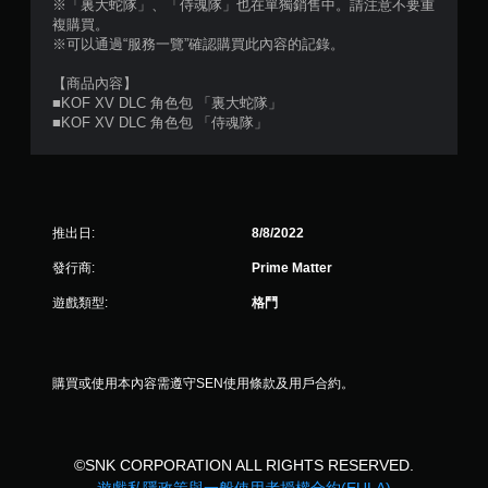
※「裏大蛇隊」、「侍魂隊」也在單獨銷售中。請注意不要重
顆
複購買。
※可以通過“服務一覽”確認購買此內容的記錄。
星
【商品內容】
）
■KOF XV DLC 角色包 「裏大蛇隊」
■KOF XV DLC 角色包 「侍魂隊」
，
共
5
推出日:
8/8/2022
3
發行商:
Prime Matter
6
遊戲類型:
格鬥
則
評
購買或使用本內容需遵守SEN使用條款及用戶合約。
分
©SNK CORPORATION ALL RIGHTS RESERVED.