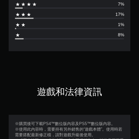
7%
分
17%
為
1%
4
8%
.
2
5
顆
星
遊戲和法律資訊
（
滿
分
※購買後可下載PS4™數位版內容及PS5™數位版內容。
※使用此內容時，需要持有另外銷售的“遊戲本體”。使用時若
5
需要搭配最新修正檔，請對遊戲升級後使用。