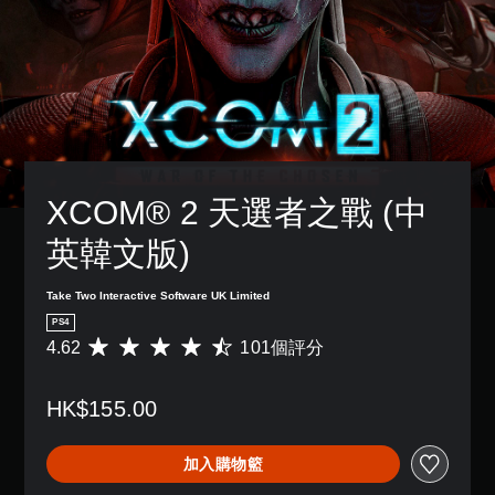
XCOM® 2 天選者之戰 (中
英韓文版)
Take Two Interactive Software UK Limited
PS4
4.62
101個評分
平
均
評
HK$155.00
分
為
4
加入購物籃
.
6