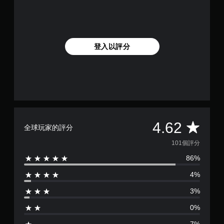
登入以評分
平
4.62
全球玩家的評分
均
101個評分
86%
評
4%
分
3%
為
0%
4