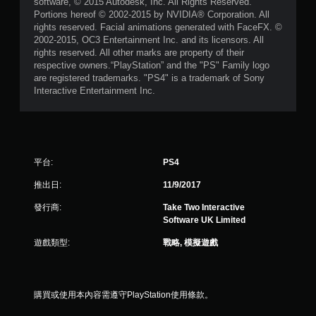
software, © 2015 Autodesk, Inc. All Rights Reserved.
Portions hereof © 2002-2015 by NVIDIA® Corporation. All
rights reserved. Facial animations generated with FaceFX. ©
2002-2015, OC3 Entertainment Inc. and its licensors. All
rights reserved. All other marks are property of their
respective owners.“PlayStation” and the "PS" Family logo
are registered trademarks. "PS4" is a trademark of Sony
Interactive Entertainment Inc.
平台:
PS4
推出日:
11/9/2017
發行商:
Take Two Interactive
Software UK Limited
遊戲類型:
戰略, 模擬遊戲
購買或使用本內容需遵守PlayStation使用條款。