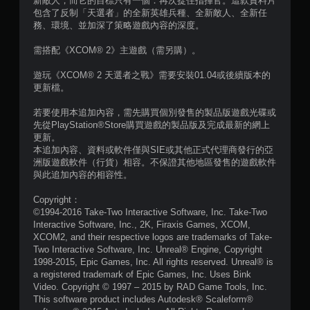
新敵人，而它的目標只有一個：再次捉住指揮官。這款資料片
，
包含了反制「天選者」的全新英雄兵種、全新敵人、全新任
務、環境、並加深了策略遊戲內容的深度。
共
需搭配《XCOM® 2》主遊戲（需另購）。
1
遊玩《XCOM® 2 天選者之戰》需要安裝01.04或後續版本的
0
更新檔。
1
若要使用本追加內容，需先購買個別發售的製品版遊戲光碟或
先從PlayStation®Store購買遊戲的製品版及完成最新的網上
更新。
則
本追加內容、資料或軟件僅與SIE或其他正式代理商發行的亞
洲版遊戲軟件（行貨）相容。不保證其他地區發售的遊戲軟件
評
與此追加內容的相容性。
分
Copyright：
©1994-2016 Take-Two Interactive Software, Inc. Take-Two
Interactive Software, Inc., 2K, Firaxis Games, XCOM,
XCOM2, and their respective logos are trademarks of Take-
Two Interactive Software, Inc. Unreal® Engine, Copyright
1998-2015, Epic Games, Inc. All rights reserved. Unreal® is
a registered trademark of Epic Games, Inc. Uses Bink
Video. Copyright © 1997 – 2015 by RAD Game Tools, Inc.
This software product includes Autodesk® Scaleform®