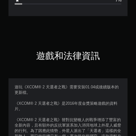
7%
.
6
2
顆
星
遊戲和法律資訊
（
滿
分
遊玩《XCOM® 2 天選者之戰》需要安裝01.04或後續版本的
更新檔。
5
《XCOM® 2 天選者之戰》是2016年度金獎策略遊戲的資料
顆
片。
星
《XCOM® 2 天選者之戰》替對抗變種人的戰爭增添了豐富的
全新內容，且有額外的反抗軍派系加入消弭地球上外星人威脅
）
的行列。為了因應此情勢，外星人派出了「天選者」這樣的全