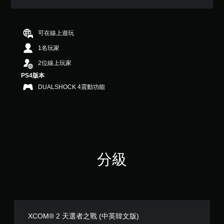
2
顆
星
（
可在線上遊玩
滿
1名玩家
分
5
2位線上玩家
顆
PS4版本
星
）
DUALSHOCK 4震動功能
，
共
1
0
1
則
評
分級
分
XCOM® 2 天選者之戰 (中英韓文版)