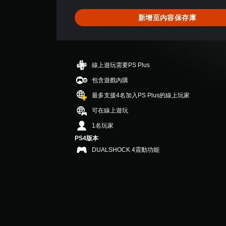
為
4
新增至內容保存庫
.
6
7
顆
星
線上遊玩需要PS Plus
（
滿
包含遊戲內購
分
最多支援4名加入PS Plus的線上玩家
5
顆
可在線上遊玩
星
1名玩家
）
，
PS4版本
共
DUALSHOCK 4震動功能
5
7
則
評
分