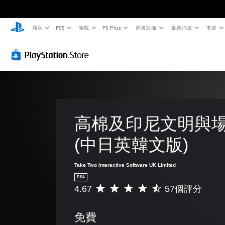
商店
PS5
遊戲
PS Plus
周邊設備
最新消息
支援
高棉及印尼文明與場
(中日英韓文版)
Take Two Interactive Software UK Limited
PS4
4.67
57個評分
平
均
評
免費
分