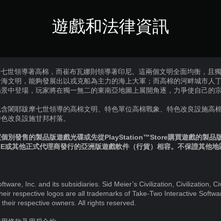
遊戲和法律資訊
摩七世領導著高棉，而崔布瓦娜則領導著印尼。這兩個文明全面均衡，且
沿海文明，能夠發展出以戎克船為主力的海上大軍；而高棉的河畔城市人
場景中登場，玩家將在獨一無二的東南亞地圖上展開角逐，力爭使自己的
包含闍耶跋摩七世領導的高棉文明、特色單位高棉戰象、特色改良設施高
特色改良設施甘邦村落。
別發售的製品版遊戲光碟或先從PlayStation™Store購買遊戲的製
IE或其他正式代理商發行的亞洲版遊戲軟件（行貨）相容。不保證其他
ware, Inc. and its subsidiaries. Sid Meier’s Civilization, Civilization, 
heir respective logos are all trademarks of Take-Two Interactive Softwar
their respective owners. All rights reserved.