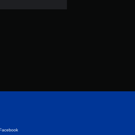
共
5
7
則
評
分
Facebook