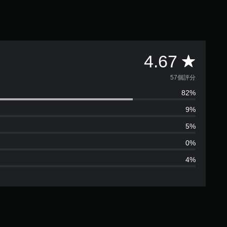
平
4.67
均
57個評分
82%
評
9%
分
5%
為
0%
4%
4
.
6