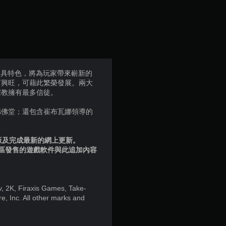
7
顆
星
（
獨具特色，將為玩家帶來嶄新的
丁興旺，可藉此繁榮發展。兩大
滿
宗教擁有最多信徒。
分
棉佛堂；還包含崔布瓦娜領導的
5
品版及完成最新的網上更新。
顆
地區發售的遊戲軟件與此追加內容
星
Civ, 2K, Firaxis Games, Take-
）
e, Inc. All other marks and
，