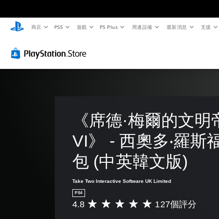
商店
PS5
遊戲
PS Plus
周邊設備
最新消息
支援
《席德·梅爾的文明
VI》 - 西奧多‧羅
包 (中英韓文版)
Take Two Interactive Software UK Limited
PS4
4.8
127個評分
平
均