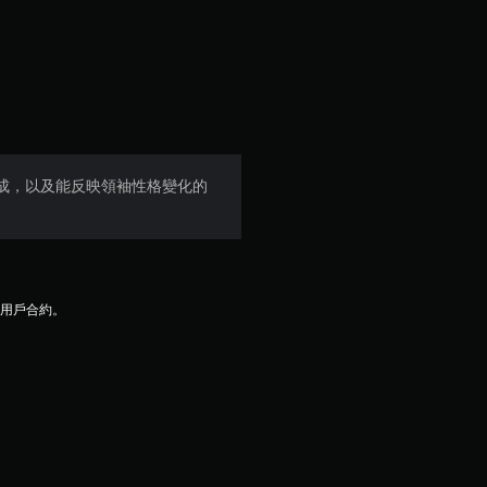
顆
星
（
滿
加成，以及能反映領袖性格變化的
分
5
顆
及用戶合約。
星
）
，