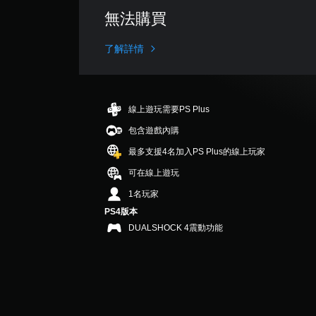
評
無法購買
分
為
4
了解詳情
.
8
顆
星
線上遊玩需要PS Plus
（
滿
包含遊戲內購
分
最多支援4名加入PS Plus的線上玩家
5
顆
可在線上遊玩
星
）
1名玩家
，
PS4版本
共
DUALSHOCK 4震動功能
1
2
7
則
評
分