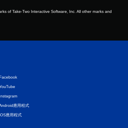
共
1
arks of Take-Two Interactive Software, Inc. All other marks and
2
7
則
評
分
Facebook
YouTube
Instagram
Android應用程式
iOS應用程式