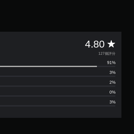
平
4.80
均
127個評分
91%
評
3%
分
2%
為
0%
3%
4
.
8