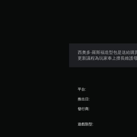
西奧多‧羅斯福造型包是送給購
更新議程為玩家奉上擅長維護母
平台:
推出日:
發行商:
遊戲類型: