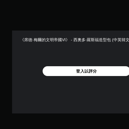
《席德·梅爾的文明帝國VI》 - 西奧多‧羅斯福造型包 (中英韓文
登入以評分