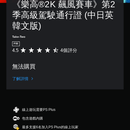
《樂高®2K 飆風賽車》第2
季高級駕駛通行證 (中日英
韓文版)
Take-Two
PS5
4.5
4個評分
平
均
評
無法購買
分
為
4
了解詳情
.
5
顆
星
（
滿
線上遊玩需要PS Plus
分
包含遊戲內購
5
顆
最多支援6名加入PS Plus的線上玩家
星