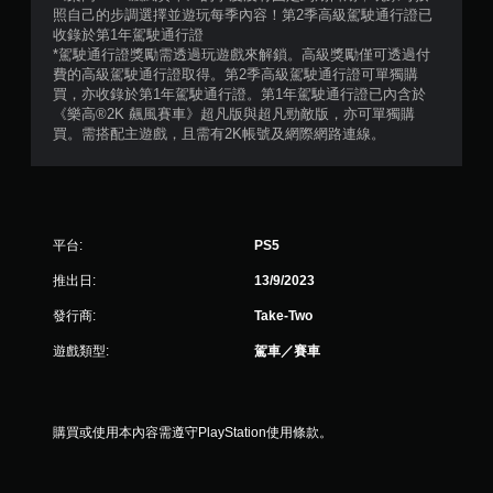
4
照自己的步調選擇並遊玩每季內容！第2季高級駕駛通行證已
則
收錄於第1年駕駛通行證
*駕駛通行證獎勵需透過玩遊戲來解鎖。高級獎勵僅可透過付
評
費的高級駕駛通行證取得。第2季高級駕駛通行證可單獨購
買，亦收錄於第1年駕駛通行證。第1年駕駛通行證已內含於
分
《樂高®2K 飆風賽車》超凡版與超凡勁敵版，亦可單獨購
買。需搭配主遊戲，且需有2K帳號及網際網路連線。
平台:
PS5
推出日:
13/9/2023
發行商:
Take-Two
遊戲類型:
駕車／賽車
購買或使用本內容需遵守PlayStation使用條款。