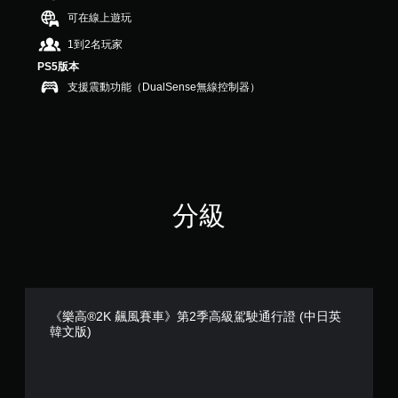
）
可在線上遊玩
，
1到2名玩家
共
4
PS5版本
則
支援震動功能（DualSense無線控制器）
評
分
分級
《樂高®2K 飆風賽車》第2季高級駕駛通行證 (中日英
韓文版)