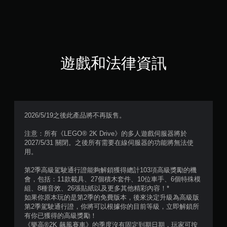
5
顆
星
（
遊戲和法律資訊
滿
分
5
2026/5/19之後此產品將不再販售。
顆
注意：所有《LEGO® 2K Drive》的多人遊戲伺服器將於
2027/5/31 關閉。之後所有需要在線伺服器的功能將無法使
星
用。
）
第2季高級駕駛通行證能夠解鎖獲得總計103項高級獎勵的機
會，包括：11款載具、27個積木套件、10位車手、6個特殊模
，
組、8種音效、26張貼紙以及更多其他精彩內容！*
如果你原本玩的是第2季的免費版本，後來決定升級為高級版
共
第2季駕駛通行證，你將可以根據你的目前等級，立即解鎖所
有你已獲得的高級獎勵！
《樂高®2K 飆風賽車》的季度沒有固定到期日期，玩家可按