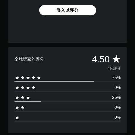
登入以評分
平
4.50
全球玩家的評分
均
4個評分
75%
評
0%
分
25%
為
0%
4
0%
.