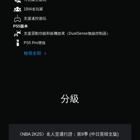
則
1到4名玩家
評
分
支援遙控遊玩
PS5版本
支援震動功能和扳機效果（DualSense無線控制器）
PS5 Pro增強
檢視全部
分級
《NBA 2K25》名人堂通行證：第9季 (中日英韓文版)