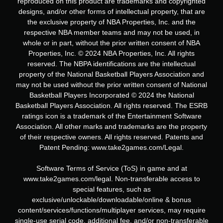
reproduced on this product are trademarks and copyrighted
designs, and/or other forms of intellectual property, that are
the exclusive property of NBA Properties, Inc. and the
respective NBA member teams and may not be used, in
whole or in part, without the prior written consent of NBA
Properties, Inc. © 2024 NBA Properties, Inc. All rights
reserved. The NBPA identifications are the intellectual
property of the National Basketball Players Association and
may not be used without the prior written consent of National
Basketball Players Incorporated © 2024 the National
Basketball Players Association. All rights reserved. The ESRB
ratings icon is a trademark of the Entertainment Software
Association. All other marks and trademarks are the property
of their respective owners. All rights reserved. Patents and
Patent Pending: www.take2games.com/Legal.
Software Terms of Service (ToS) in game and at
www.take2games.com/legal. Non-transferable access to
special features, such as
exclusive/unlockable/downloadable/online & bonus
content/services/functions/multiplayer services, may require
single-use serial code, additional fee, and/or non-transferable