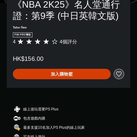
《NBA 2K25》名人堂通行
證：第9季 (中日英韓文版)
Take-Two
PS5 PRO增強
4
4個評分
平
均
評
HK$156.00
分
為
4
加入購物籃
顆
星
（
滿
分
5
顆
線上遊玩需要PS Plus
星
包含遊戲內購
）
，
最多支援10名加入PS Plus的線上玩家
共
4
可在線上遊玩