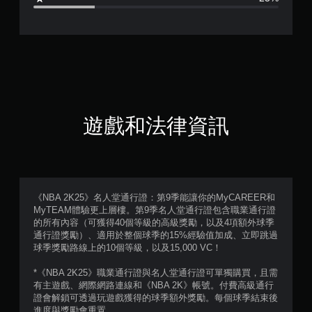
顆
星
（
滿
分
遊戲和法律資訊
5
顆
星
《NBA 2K25》名人堂通行證：第9季能讓你的MyCAREER和
MyTEAM體驗更上層樓。第9季名人堂通行證包含職業通行證
）
的所有內容（可獲得40個等級的高級獎勵，以及4項額外球季
通行證獎勵）、適用於整個球季的15%經驗值加成、立即跳過
，
球季獎勵路線上的10個等級，以及15,000 VC！
共
*《NBA 2K25》職業通行證與名人堂通行證可單獨購買，且需
有主遊戲、網際網路連線和《NBA 2K》帳號。付費高級通行
4
證會解鎖可透過玩遊戲獲得的球季額外獎勵。每個球季結束後
進度與獎勵會重置。