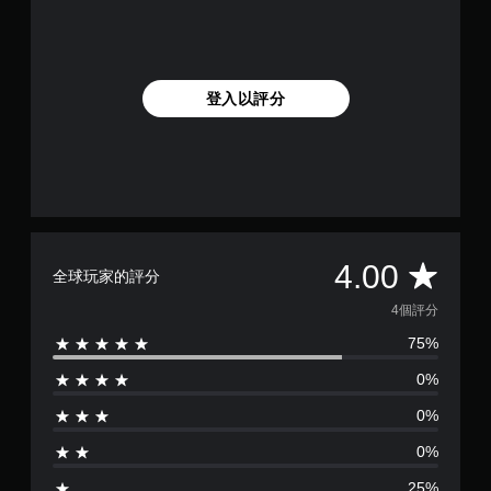
登入以評分
平
4.00
全球玩家的評分
均
4個評分
75%
評
0%
分
0%
為
0%
4
25%