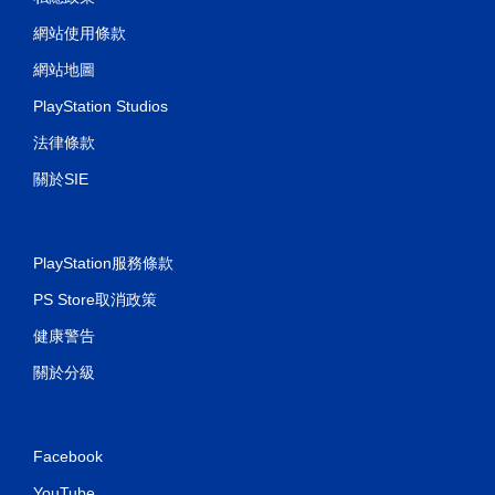
開
網站使用條款
啟
控
網站地圖
制
器
PlayStation Studios
的
法律條款
震
動
關於SIE
即
可
遊
玩
PlayStation服務條款
您
PS Store取消政策
可
以
健康警告
在
不
關於分級
開
啟
控
制
Facebook
器
震
YouTube