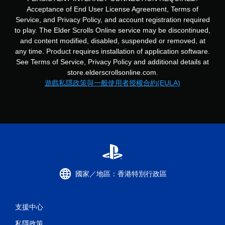
可
Acceptance of End User License Agreement, Terms of
遊
Service, and Privacy Policy, and account registration required
玩
to play. The Elder Scrolls Online service may be discontinued,
您
and content modified, disabled, suspended or removed, at
無
any time. Product requires installation of application software.
需
使
See Terms of Service, Privacy Policy and additional details at
用
store.elderscrollsonline.com.
觸
遊戲私隱政策與一般使用者授權合約(EULA)
碰
控
制
項
，
即
可
遊
玩
遊
國家／地區：香港特別行政區
戲
。
支援中心
無
須
私隱政策