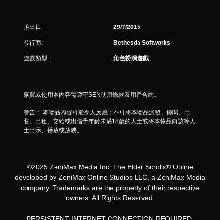
使
用
動
推出日:
29/7/2015
態
控
發行商:
Bethesda Softworks
制
項
遊戲類型:
角色扮演遊戲
即
可
遊
玩
購買或使用本內容需遵守SEN使用條款及用戶合約。
遊
戲
警告： 本物品內容可能令人反感；不可將本物品派發、傳閱、出
。
售、出租、交給或出借予年齡未滿18歲的人士或將本物品向該等人
士出示、播放或放映。
無
須
觸
©2025 ZeniMax Media Inc. The Elder Scrolls® Online
碰
developed by ZeniMax Online Studios LLC, a ZeniMax Media
控
company. Trademarks are the property of their respective
制
owners. All Rights Reserved.
項
即
PERSISTENT INTERNET CONNECTION REQUIRED.