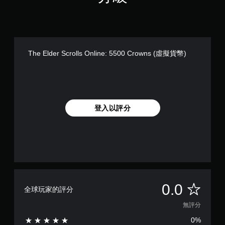
圖
桿
示
替
靈
，
代
敏
以
度
的
便
的
聲
更
選
音
The Elder Scrolls Online: 5500 Crowns (虛擬貨幣)
輕
項
提
鬆
。
示
地
與
透
可
其
過
反
他
視
登入以評分
轉
玩
覺
家
操
或
進
控
作
行
制
桿
溝
器
方
通
的
向
。
震
（
動
基
無
，
0.0
全球玩家的評分
本
也
）
評
能
無評分
傳
系
0%
達
統