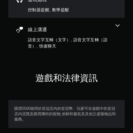
遊
戲
控制器提醒, 教學提醒
和
前
往
選
線上溝通
單
。
語音文字互轉（文字）, 語音文字互轉（語
音）, 快速聊天
無
須
動
態
遊戲和法律資訊
控
制
項
即
可
遊
購買5500個用於皇冠店內的皇冠幣。玩家可在遊戲中的皇冠
玩
店內流覽及購買獨特的寵物,坐騎和服裝及其他立虛擬物品和
服務。
您
無
需