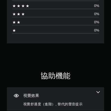
分
音
提
0%
訊
供
資
一
0%
料
些
。
反
0%
轉
0%
操
作
桿
的
選
項
。
無
須
協助機能
快
速
按
下
視覺效果
按
鈕
視覺舒適度（進階）, 替代的聲音提示
即