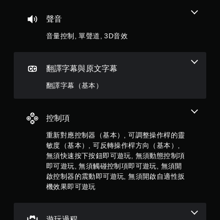
可
遊
聲音
玩
音量控制, 單聲道, 3D音效
您
無
需
快
翻譯字幕與原文字幕
速
或
翻譯字幕（基本）
在
時
間
限
控制項
制
內
重新對應控制器（基本）, 可調整操作桿的靈
按
敏度（基本）, 可反轉操作桿方向（基本）,
下
無須快速按下按鈕即可遊玩, 無須動態控制項
按
即可遊玩, 無須觸碰控制項即可遊玩, 無須開
鈕
啟控制器的震動即可遊玩, 無須開啟自適性扳
，
機效果即可遊玩
即
可
遊
玩
遊玩過程