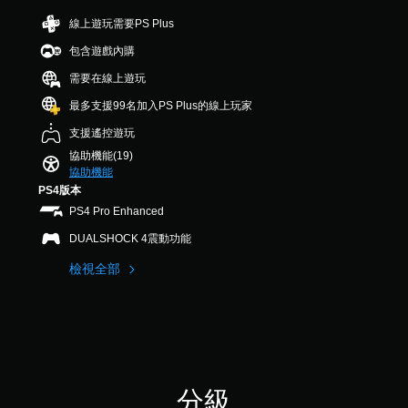
並
字
D
可
線上遊玩需要PS Plus
利
。
音
調
用
包含遊戲內購
效
螢
整
快
幕
您
操
需要在線上遊玩
速
畫
可
作
最多支援99名加入PS Plus的線上玩家
聊
面
以
桿
中
設
天
的
支援遙控遊玩
央
定
您
靈
協助機能(19)
的
聲
可
敏
協助機能
點
音
傳
度
PS4版本
進
輸
送
（
行
出
PS4 Pro Enhanced
或
遊
，
基
接
DUALSHOCK 4震動功能
戲
以
本
收
，
便
）
預
檢視全部
使
享
設
系
視
受
的
統
覺
環
字
提
更
繞
詞
供
加
音
、
一
舒
效
片
些
適
。
語
操
。
分級
或
作