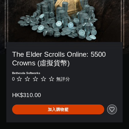
故
放
單
天
一
提
事
期
聲
。
個
醒
和
間
道
預
主
您
，
設
您
語
要
可
不
的
可
音
角
隨
使
版
以
色
時
文
用
面
設
。
查
可
字
，
定
看
能
互
系
各
遊
導
統
轉
The Elder Scrolls Online: 5500 
喇
玩
致
也
（
叭
過
視
提
Crowns (虛擬貨幣)
語
的
程
覺
供
音
聲
的
不
了
Bethesda Softworks
音
）
教
適
一
0
無評分
輸
無
學
的
可
些
出
評
資
攝
將
重
，
分
訊
影
語
新
HK$310.00
使
。
機
音
配
其
動
聊
置
一
作
天
的
加入購物籃
致
和
顯
支
。
效
示
援
果
為
。
，
文
3