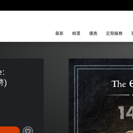
最新
精選
優惠
定期服務
: 
幣)