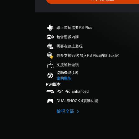
教
畫
字
為
要
播
學
聊
另
單
故
放
提
天
一
聲
事
期
。
個
醒
和
間
道
預
線上遊玩需要PS Plus
您
主
，
設
您
語
可
要
不
包含遊戲內購
的
可
隨
音
角
使
版
以
需要在線上遊玩
時
色
文
用
面
設
查
。
可
字
，
最多支援99名加入PS Plus的線上玩家
定
看
能
互
系
各
遊
支援遙控遊玩
導
統
轉
喇
玩
致
協助機能(19)
也
叭
（
過
視
協助機能
提
的
語
程
覺
PS4版本
供
聲
的
音
不
了
PS4 Pro Enhanced
音
教
適
）
一
輸
學
的
DUALSHOCK 4震動功能
些
出
可
資
攝
重
，
將
檢視全部
訊
影
新
使
語
。
機
配
其
音
動
置
一
聊
作
的
致
天
和
支