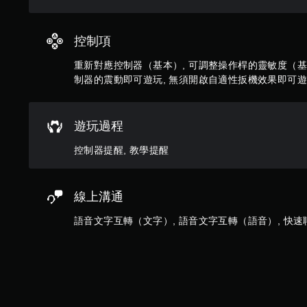
動
（
，
基
也
本
控制項
能
）
傳
重新對應控制器（基本）, 可調整操作桿的靈敏度（基本
達
系
制器的震動即可遊玩, 無須開啟自適性扳機效果即可
音
統
訊
提
資
供
料
一
遊玩過程
。
些
反
控制器提醒, 教學提醒
轉
操
作
線上溝通
桿
的
語音文字互轉（文字）, 語音文字互轉（語音）, 快速
選
項
。
無
須