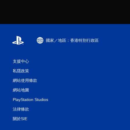
按
下
按
鈕
，
即
可
國家／地區：香港特別行政區
遊
玩
遊
戲
支援中心
和
私隱政策
前
往
網站使用條款
選
單
網站地圖
。
PlayStation Studios
無
法律條款
須
關於SIE
動
態