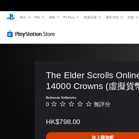
商店
PS5
遊戲
PS Plus
周邊設備
最新消息
支援
視
音
翻
重
控
語
覺
量
譯
新
制
音
舒
控
字
對
器
文
適
制
幕
應
提
字
度
（
控
醒
互
您
（
基
制
轉
可
您
進
將
本
器
（
可
單
階
）
（
隨
文
一
時
）
基
字
The Elder Scrolls Online
遊
聲
查
本
）
戲
您
音
看
14000 Crowns (虛擬貨
中
）
可
可
的
遊
的
以
為
音
您
戲
翻
Bethesda Softworks
在
您
量
可
的
譯
0
無評分
遊
無
大
調
將
控
字
玩
評
聲
低
控
制
幕
過
分
朗
和
制
項
HK$798.00
僅
程
讀
靜
項
。
限
和
出
音
變
於
動
文
。
更
加入購物籃
主