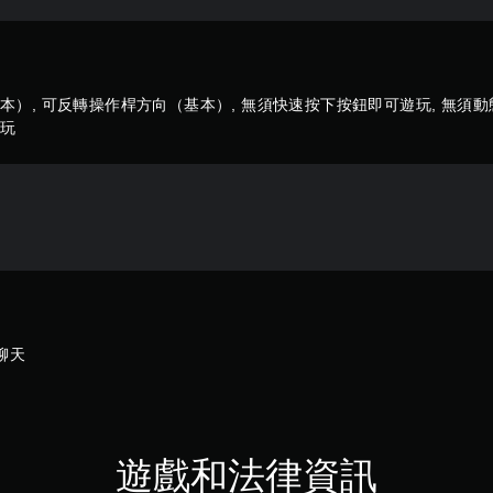
）, 可反轉操作桿方向（基本）, 無須快速按下按鈕即可遊玩, 無須動
遊玩
聊天
遊戲和法律資訊