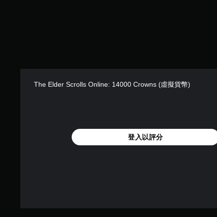
。
顯
效
援
示
果
。
為
3
，
文
並
D
字
可
利
音
。
調
用
效
螢
整
您
幕
快
操
可
畫
速
作
The Elder Scrolls Online: 14000 Crowns (虛擬貨幣)
以
面
聊
桿
設
中
天
的
定
央
聲
靈
您
的
音
可
點
敏
輸
傳
進
度
登入以評分
出
送
行
（
，
或
遊
基
以
接
戲
本
便
收
，
）
享
預
使
受
設
視
系
環
的
覺
統
繞
字
更
提
音
詞
加