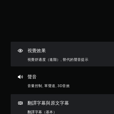
供
效
、
舒
一
。
片
適
些
語
。
操
或
作
圖
桿
替
示
靈
代
，
敏
的
以
度
聲
便
的
更
音
選
視覺效果
輕
提
項
鬆
。
視覺舒適度（進階）, 替代的聲音提示
示
地
透
與
可
過
其
聲音
視
反
他
覺
玩
轉
音量控制, 單聲道, 3D音效
或
家
操
控
進
作
制
行
桿
器
溝
翻譯字幕與原文字幕
方
的
通
震
向
。
翻譯字幕（基本）