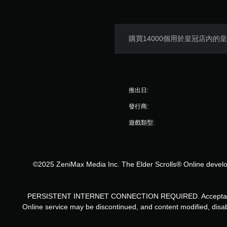
快
速
按
購買14000個用於皇冠店內
下
按
鈕
即
可
推出日:
遊
玩
發行商:
您
遊戲類型:
無
需
快
速
©2025 ZeniMax Media Inc. The Elder Scrolls® Online develo
或
在
時
PERSISTENT INTERNET CONNECTION REQUIRED. Acceptance of En
間
Online service may be discontinued, and content modified, disab
限
制
內