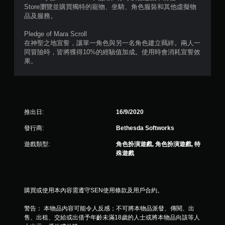
可
Store瀏覽並購買獨特的寵物、坐騎、角色服裝和其他虛擬物
遊
品及服務。
玩
您
Pledge of Mara Scroll
無
在神聖之地宣誓，讓單一角色與另一名角色建立羈絆。兩人一
需
同冒險時，皆將獲得10%的經驗值加成。使用時會消耗宣誓效
使
果。
用
觸
碰
控
制
推出日:
16/9/2020
項
，
發行商:
Bethesda Softworks
即
可
遊戲類型:
角色扮演遊戲, 角色扮演遊戲, 特
遊
殊遊戲
玩
遊
戲
。
購買或使用本內容需遵守SEN使用條款及用戶合約。
警告： 本物品內容可能令人反感；不可將本物品派發、傳閱、出
無
售、出租、交給或出借予年齡未滿18歲的人士或將本物品向該等人
須