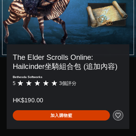
故
放
單
天
一
提
事
期
聲
。
個
醒
和
間
道
預
主
您
，
設
您
語
要
可
不
的
可
音
角
隨
使
版
以
色
時
文
用
面
設
。
查
可
字
，
定
看
能
互
系
各
遊
導
統
轉
The Elder Scrolls Online: 
喇
玩
致
也
（
叭
過
視
提
Hailcinder坐騎組合包 (追加內容)
語
的
程
覺
供
音
聲
的
不
了
Bethesda Softworks
音
）
教
適
一
5
3個評分
輸
平
學
的
可
些
出
均
資
攝
將
重
，
評
訊
影
語
新
HK$190.00
使
分
。
機
音
配
其
為
動
聊
置
一
5
作
天
的
加入購物籃
致
顆
和
顯
支
。
星
效
示
援
（
果
為
。
滿
，
文
3