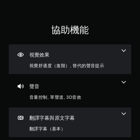
（
可
遊
滿
玩
您
分
協助機能
無
需
5
快
速
顆
或
視覺效果
在
星
時
視覺舒適度（進階）, 替代的聲音提示
間
）
限
制
，
內
聲音
按
共
下
音量控制, 單聲道, 3D音效
按
3
鈕
，
則
翻譯字幕與原文字幕
即
可
評
翻譯字幕（基本）
遊
玩