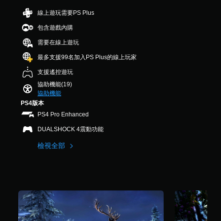
分
並
字
D
5
可
線上遊玩需要PS Plus
利
。
音
顆
調
用
包含遊戲內購
效
星
螢
整
快
）
幕
您
操
需要在線上遊玩
，
速
畫
可
作
共
最多支援99名加入PS Plus的線上玩家
聊
面
以
桿
3
中
設
天
的
支援遙控遊玩
則
央
定
您
靈
評
協助機能(19)
的
聲
可
敏
分
協助機能
點
音
傳
度
PS4版本
進
輸
送
（
行
出
PS4 Pro Enhanced
或
遊
，
基
接
DUALSHOCK 4震動功能
戲
以
本
收
，
便
）
預
檢視全部
使
享
設
系
視
受
的
統
覺
環
字
提
更
繞
詞
供
加
音
、
一
舒
效
片
些
適
。
語
操
。
或
作