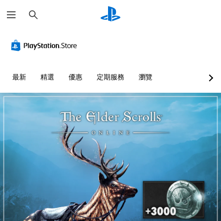
搜
尋
視
音
翻
重
控
語
覺
量
譯
新
制
音
舒
控
字
對
器
文
適
制
幕
應
提
字
度
（
控
醒
互
您
最新
精選
優惠
定期服務
瀏覽
（
基
制
轉
可
您
進
本
器
（
將
可
階
單
）
（
文
隨
一
）
基
時
字
遊
聲
查
本
）
戲
您
音
看
）
中
可
可
的
遊
的
以
為
您
音
戲
翻
在
您
可
量
的
譯
遊
大
將
調
控
字
玩
聲
控
低
制
幕
過
朗
制
和
項
僅
程
讀
項
靜
。
限
和
出
變
音
於
動
文
更
。
主
畫
教
字
為
要
播
聊
另
學