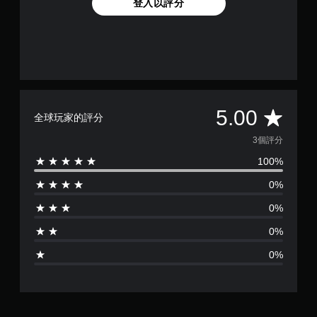
登入以評分
音
提
訊
供
資
一
料
些
。
反
轉
操
作
平
桿
5.00
全球玩家的評分
的
均
選
3個評分
項
100%
評
。
0%
分
無
0%
須
為
快
0%
速
5
按
0%
下
顆
按
星
鈕
即