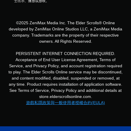
士出示、播放或放映。
開
啟
控
制
©2025 ZeniMax Media Inc. The Elder Scrolls® Online
器
developed by ZeniMax Online Studios LLC, a ZeniMax Media
的
company. Trademarks are the property of their respective
震
owners. All Rights Reserved.
動
即
PERSISTENT INTERNET CONNECTION REQUIRED.
可
Acceptance of End User License Agreement, Terms of
遊
Service, and Privacy Policy, and account registration required
玩
to play. The Elder Scrolls Online service may be discontinued,
您
and content modified, disabled, suspended or removed, at
可
any time. Product requires installation of application software.
以
See Terms of Service, Privacy Policy and additional details at
在
不
store.elderscrollsonline.com.
開
遊戲私隱政策與一般使用者授權合約(EULA)
啟
控
制
器
震