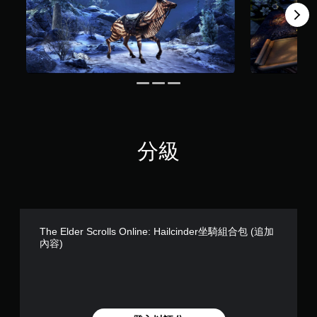
圖
桿
示
替
靈
，
代
敏
以
度
的
便
的
聲
更
選
音
輕
項
提
鬆
。
示
地
與
透
可
其
過
反
他
分級
視
轉
玩
覺
家
操
或
進
控
作
行
制
桿
溝
器
方
通
的
向
The Elder Scrolls Online: Hailcinder坐騎組合包 (追加
。
震
（
內容)
動
基
，
本
也
）
能
傳
系
達
統