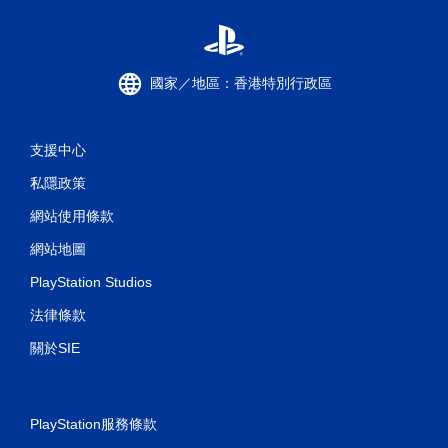
動
/
觸
覺
回
國家／地區：香港特別行政區
饋
的
情
支援中心
況
下
私隱政策
，
遊
網站使用條款
玩
遊
網站地圖
戲
。
PlayStation Studios
法律條款
無
須
關於SIE
開
啟
自
適
PlayStation服務條款
性