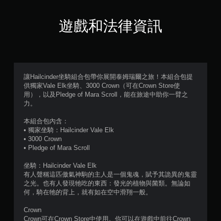
使
用
遊戲和法律資訊
動
態
控
制
項
即
可
讓Hailcinder坐騎組合包帶你展開泰姆瑞爾之旅！本組合包提
遊
供獨家Vale Elk坐騎、3000 Crown（可在Crown Store使
玩
用），以及Pledge of Mara Scroll，能在旅途中助你一臂之
遊
力。
戲
。
本組合包內含：
• 獨家坐騎：Hailcinder Vale Elk
• 3000 Crown
無
• Pledge of Mara Scroll
須
觸
坐騎：Hailcinder Vale Elk
碰
有人聲稱這匹傲氣神駒的主人是一個鬼魂，賦予其詭異的鬼靈
控
之光。也有人發現牠吃的東西：發光的植物與菌類。無論如
制
何，騎在牠的背上，就有如在空中滑翔一般。
項
Crown
即
Crown可在Crown Store中使用。你可以在遊戲中前往Crown