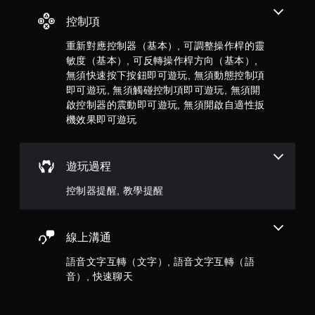
分
遊
戲
控制項
和
前
重新對應控制器（基本）, 可調整操作桿的靈
往
敏度（基本）, 可反轉操作桿方向（基本）,
選
無須快速按下按鈕即可遊玩, 無須動態控制項
單
即可遊玩, 無須觸碰控制項即可遊玩, 無須開
。
啟控制器的震動即可遊玩, 無須開啟自適性扳
機效果即可遊玩
無
須
動
遊玩過程
態
控
控制器提醒, 教學提醒
制
項
即
可
線上溝通
遊
語音文字互轉（文字）, 語音文字互轉（語
玩
音）, 快速聊天
您
無
需