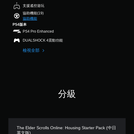
，
並
字
D
支援遙控遊玩
共
可
利
。
音
1
協助機能(19)
調
用
5
效
協助機能
螢
整
則
快
PS4版本
幕
您
操
評
速
畫
可
PS4 Pro Enhanced
作
分
聊
面
以
桿
DUALSHOCK 4震動功能
中
設
天
的
央
定
您
靈
檢視全部
的
聲
可
敏
點
音
傳
度
進
輸
送
（
行
出
或
遊
，
基
接
戲
以
本
收
，
便
）
預
使
享
分級
設
系
視
受
的
統
覺
環
字
提
更
繞
詞
供
加
音
、
一
舒
效
片
些
適
。
語
操
。
The Elder Scrolls Online: Housing Starter Pack (中日
或
作
英文版)