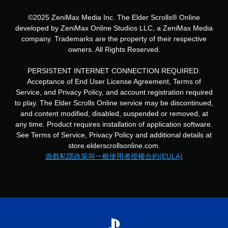
可
遊
©2025 ZeniMax Media Inc. The Elder Scrolls® Online
玩
developed by ZeniMax Online Studios LLC, a ZeniMax Media
您
company. Trademarks are the property of their respective
無
owners. All Rights Reserved.
需
使
用
PERSISTENT INTERNET CONNECTION REQUIRED.
觸
Acceptance of End User License Agreement, Terms of
碰
Service, and Privacy Policy, and account registration required
控
to play. The Elder Scrolls Online service may be discontinued,
制
and content modified, disabled, suspended or removed, at
項
any time. Product requires installation of application software.
，
即
See Terms of Service, Privacy Policy and additional details at
可
store.elderscrollsonline.com.
遊
遊戲私隱政策與一般使用者授權合約(EULA)
玩
遊
戲
。
無
須