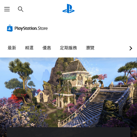
搜
尋
視
音
翻
重
控
語
覺
量
譯
新
制
音
舒
控
字
對
器
文
適
制
幕
應
提
字
度
（
控
醒
互
您
最新
精選
優惠
定期服務
瀏覽
（
基
制
轉
可
您
進
本
器
（
將
可
階
單
）
（
文
隨
一
）
基
時
字
遊
聲
查
本
）
戲
您
音
看
）
中
可
可
的
遊
的
以
為
您
音
戲
翻
在
您
可
量
的
譯
遊
大
將
調
控
字
玩
聲
控
低
制
幕
過
朗
制
和
項
僅
程
讀
項
靜
。
限
和
出
變
音
於
動
文
更
。
主
畫
教
字
為
要
播
聊
另
學