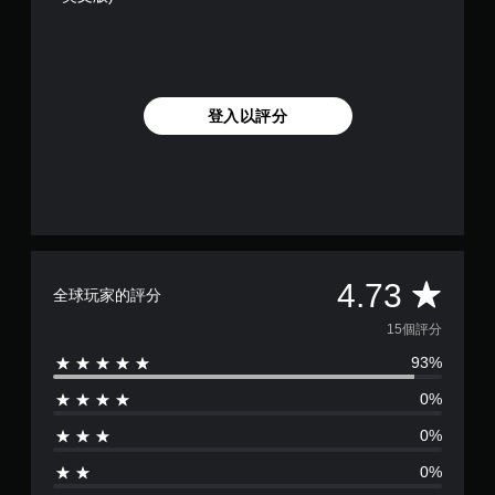
圖
桿
示
替
靈
，
代
敏
以
度
的
便
的
聲
更
選
音
登入以評分
輕
項
提
鬆
。
示
地
與
透
可
其
過
反
他
視
轉
玩
覺
家
操
或
進
平
4.73
控
作
全球玩家的評分
行
制
桿
溝
均
器
15個評分
方
通
的
向
93%
。
評
震
（
動
基
0%
分
，
本
也
0%
）
能
為
傳
系
0%
達
統