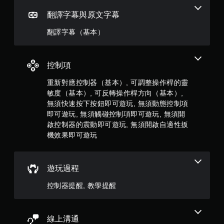
可
，
遊
翻譯字幕與原文字幕
玩
共
翻譯字幕（基本）
您
無
1
需
快
控制項
5
速
或
重新對應控制器（基本）, 可調整操作桿的靈
則
在
敏度（基本）, 可反轉操作桿方向（基本）,
時
無須快速按下按鈕即可遊玩, 無須動態控制項
評
間
即可遊玩, 無須觸碰控制項即可遊玩, 無須開
限
分
啟控制器的震動即可遊玩, 無須開啟自適性扳
制
機效果即可遊玩
內
按
下
按
遊玩過程
鈕
，
控制器提醒, 教學提醒
即
可
遊
玩
線上溝通