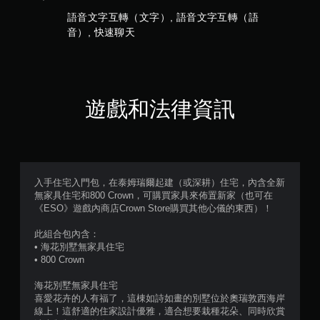
遊
戲
語音文字互轉（文字）, 語音文字互轉（語
和
音）, 快速聊天
前
往
選
單
。
遊戲和法律資訊
無
須
動
態
入手住宅入門包，在泰姆瑞爾起建（或深耕）住宅，內含全新
控
無家具住宅和800 Crown，可購買家具來佈置新家（也可在
制
《ESO》遊戲內商店Crown Store購買其他心儀的東西）！
項
即
此組合包內含：
可
• 海花別墅無家具住宅
遊
• 800 Crown
玩
海花別墅無家具住宅
您
喜愛花卉的人有福了，這棟如詩如畫的別墅位於奧瑞敦西海岸
無
線上！這舒適的住家設計優雅，適合想要栽種花朵、同時欣賞
需