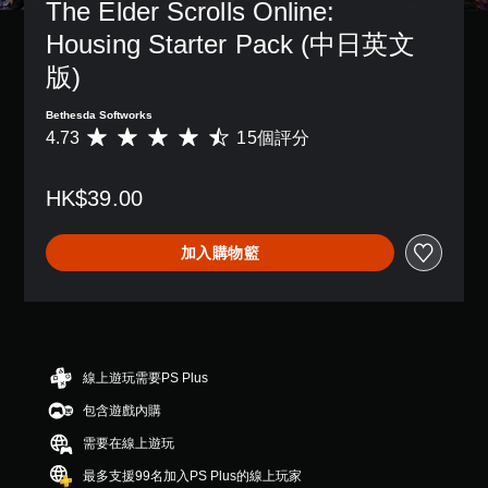
The Elder Scrolls Online: 
故
放
單
天
一
提
事
期
聲
。
個
Housing Starter Pack (中日英文
醒
和
間
道
預
主
您
，
版)
設
您
語
要
可
不
的
可
音
角
隨
使
版
Bethesda Softworks
以
色
時
文
用
面
4.73
15個評分
平
設
。
查
可
字
，
均
定
看
能
互
系
評
各
遊
導
統
轉
HK$39.00
分
喇
玩
致
也
（
為
叭
過
視
提
語
4
的
程
覺
供
加入購物籃
.
音
聲
的
不
了
7
音
）
教
適
一
3
輸
學
的
可
些
顆
出
資
攝
將
重
星
，
訊
影
語
新
（
使
。
機
音
配
滿
其
線上遊玩需要PS Plus
動
聊
置
分
一
作
天
的
包含遊戲內購
5
致
和
顯
支
顆
。
效
需要在線上遊玩
示
援
星
果
為
。
）
最多支援99名加入PS Plus的線上玩家
，
文
3