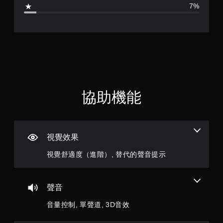
4
音
7%
提
訊
.
供
資
一
料
7
些
。
反
轉
3
操
作
顆
桿
的
星
協助機能
選
項
（
。
滿
視覺效果
無
分
須
視覺舒適度（進階）, 替代的聲音提示
快
5
速
按
顆
聲音
下
按
星
音量控制, 單聲道, 3D音效
鈕
即
）