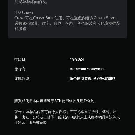
波光粼粼海面的人。
使
用
800 Crown
動
Crown可在Crown Store使用。可在遊戲內進入Crown Store，
態
選購獨特家具、住宅、寵物、坐騎、角色服裝和其他虛擬物品
控
和服務。
制
項
即
可
遊
玩
推出日:
4/9/2024
遊
戲
發行商:
Bethesda Softworks
。
遊戲類型:
角色扮演遊戲, 角色扮演遊戲
無
須
觸
購買或使用本內容需遵守SEN使用條款及用戶合約。
碰
控
警告： 本物品內容可能令人反感；不可將本物品派發、傳閱、出
制
售、出租、交給或出借予年齡未滿18歲的人士或將本物品向該等人
士出示、播放或放映。
項
即