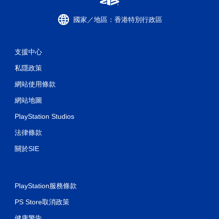
開
啟
國家／地區：香港特別行政區
控
制
器
支援中心
的
震
私隱政策
動
即
網站使用條款
可
網站地圖
遊
玩
PlayStation Studios
您
法律條款
可
以
關於SIE
在
不
開
啟
PlayStation服務條款
控
制
PS Store取消政策
器
震
健康警告