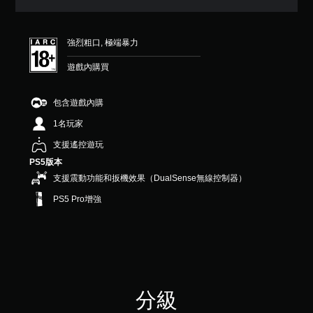
（
滿
分
強烈粗口, 極端暴力
5
顆
遊戲內購買
星
）
，
包含遊戲內購
共
3
1名玩家
則
支援遙控遊玩
評
分
PS5版本
支援震動功能和扳機效果（DualSense無線控制器）
PS5 Pro增強
分級