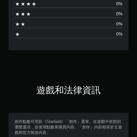
0%
分
0%
為
0%
5
0%
顆
星
（
滿
分
遊戲和法律資訊
5
顆
星
創作點數可用於《Starfield》「創作」選單。在遊戲中依類別
瀏覽選項，並使用點數來購買內容。「創作」內容相容於主遊
）
戲和官方附加內容。