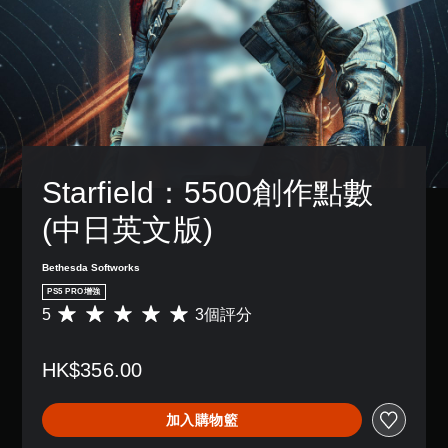
Starfield：5500創作點數 
(中日英文版)
Bethesda Softworks
PS5 PRO增強
5
3個評分
平
均
評
HK$356.00
分
為
5
加入購物籃
顆
星