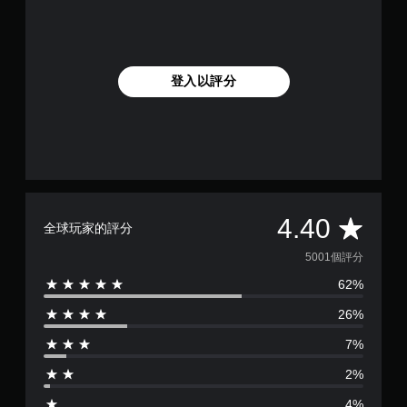
登入以評分
平
4.40
全球玩家的評分
均
5001個評分
62%
評
26%
分
7%
為
2%
4
4%