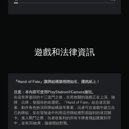
.
4
顆
星
（
遊戲和法律資訊
滿
分
5
『Hand of Fate』讓牌組構築栩栩如生、躍然紙上！
顆
注意：本內容可使用PlayStation®Camera遊玩。
在這世界盡頭的十三道門之後，生死攸關的遊戲正在上演。抽
星
牌、出牌，發掘你的命運吧。『Hand of Fate』結合迷宮探
索、動作角色扮演與牌組構築等要素，玩者可在遊戲中建立自
）
己的牌組，並在冒險途中利用這些牌組應對面臨到的迷宮關
卡。進入戰鬥之際，玩者收集到的所有卡牌會飛起匯聚到手
，
中，並有3D效果，隨後開始對戰。