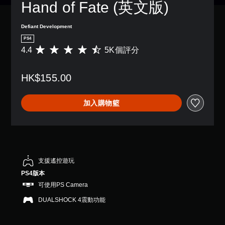
Hand of Fate (英文版)
Defiant Development
PS4
4.4
5K個評分
平
均
評
HK$155.00
分
為
4
加入購物籃
.
4
顆
星
（
滿
分
支援遙控遊玩
5
PS4版本
顆
可使用PS Camera
星
）
DUALSHOCK 4震動功能
，
共
5