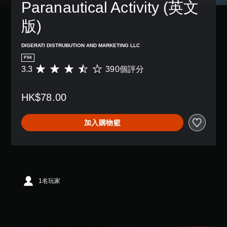
Paranautical Activity (英文
版)
DIGERATI DISTRUBUTION AND MARKETING LLC
PS4
3.3
390個評分
平
均
評
HK$78.00
分
為
3
加入購物籃
.
3
顆
星
（
滿
分
1名玩家
5
顆
星
）
，