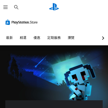
搜
尋
最新
精選
優惠
定期服務
瀏覽