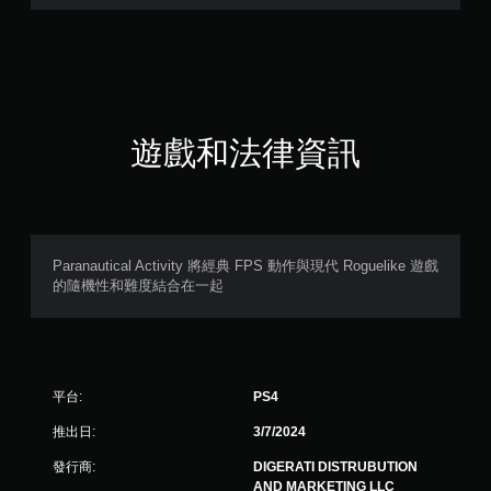
3
顆
星
（
遊戲和法律資訊
滿
分
5
Paranautical Activity 將經典 FPS 動作與現代 Roguelike 遊戲
的隨機性和難度結合在一起
顆
星
）
平台:
PS4
，
推出日:
3/7/2024
共
發行商:
DIGERATI DISTRUBUTION
AND MARKETING LLC