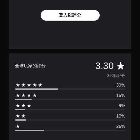
登入以評分
平
3.30
全球玩家的評分
均
390個評分
39%
評
15%
分
9%
為
10%
3
26%
.