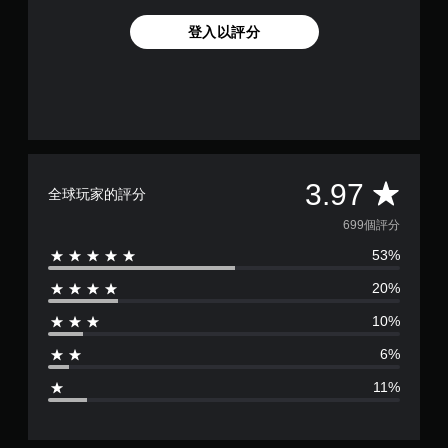
登入以評分
平
3.97
全球玩家的評分
均
699個評分
53%
評
20%
分
10%
為
6%
3
11%
.