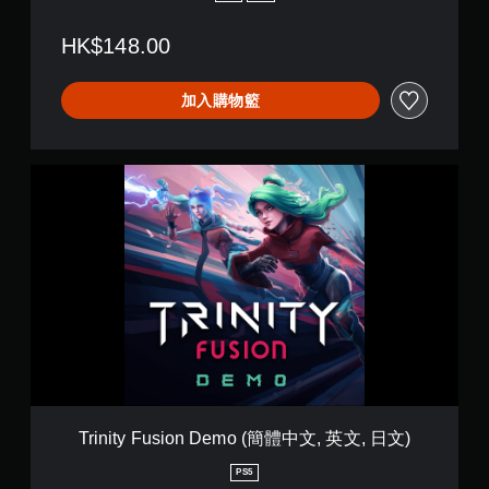
動
畫
播
HK$148.00
放
期
加入購物籃
間
，
隨
時
T
暫
r
停
i
遊
n
戲
i
（
t
僅
y
限
F
離
u
線
s
遊
i
玩
o
）
n
。
D
Trinity Fusion Demo (簡體中文, 英文, 日文)
e
m
PS5
o