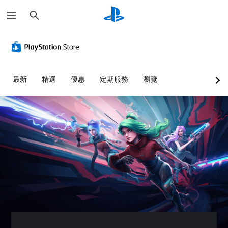
搜
尋
音
無
重
可
量
須
新
調
控
翻
對
整
制
譯
應
困
字
控
難
您
最新
精選
優惠
定期服務
瀏覽
幕
制
度
可
即
器
（
將
單
可
（
基
一
遊
進
本
聲
玩
階
）
音
）
您
您
的
可
可
您
音
在
以
可
量
沒
透
完
調
有
過
全
低
翻
選
自
和
譯
擇
訂
靜
字
另
遊
音
幕
一
戲
。
的
個
的
情
預
控