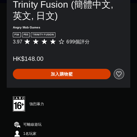
Trinity Fusion (簡體中文, 
況
設
制
下
的
項
英文, 日文)
遊
困
。
玩
難
，
度
Angry Mob Games
無
因
，
須
PS4
PS5
TRINITY FUSION
遊
來
3.97
699個評分
開
平
戲
減
均
中
啟
少
評
並
遊
控
HK$148.00
分
無
戲
制
為
對
的
器
3
話
整
的
加入購物籃
.
。
體
震
9
挑
動
7
戰
翻
即
顆
。
譯
可
星
字
（
遊
強烈暴力
控
幕
滿
玩
制
分
（
您
器
5
基
可
提
可離線遊玩
顆
本
以
星
醒
）
在
1名玩家
）