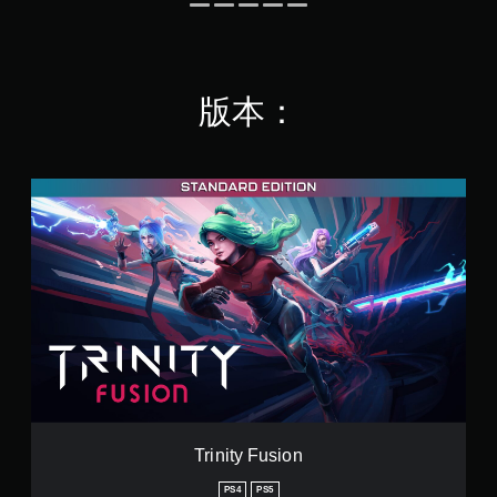
翻
遊
譯
玩
字
過
程
幕
的
版本：
翻
教
譯
學
字
資
幕
訊
的
T
。
呈
r
現
i
方
暫
n
式
停
i
使
t
遊
其
y
戲
更
F
您
輕
u
可
鬆
s
在
易
i
遊
讀
o
玩
。
n
過
Trinity Fusion
程
或
PS4
PS5