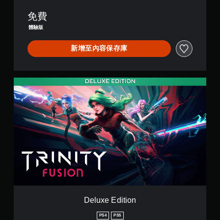
(
免費
簡
體
體驗版
中
文
新增至內容保存庫
,
英
文
,
D
日
e
文
l
)
u
x
e
E
d
i
t
i
o
n
Deluxe Edition
PS4
PS5