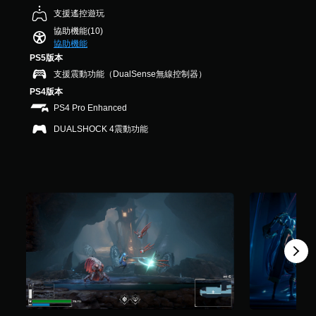
您
不
遊
，
支援遙控遊玩
可
開
戲
共
隨
啟
協助機能(10)
中
6
時
控
協助機能
的
9
查
制
翻
PS5版本
9
看
器
譯
則
支援震動功能（DualSense無線控制器）
遊
震
字
評
戲
PS4版本
動
幕
分
的
/
PS4 Pro Enhanced
僅
控
觸
限
DUALSHOCK 4震動功能
制
覺
於
項
回
主
。
饋
要
的
故
情
事
教
況
和
學
下
主
提
，
要
醒
遊
角
玩
色
您
遊
。
可
戲
隨
。
時
清
查
晰
看