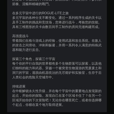
節奏、流暢和精確的戰鬥。
在多元宇宙中进行的ROGUE-LITE之旅
多元宇宙的各种分支不断变化。通过一系列程序生成的关卡以
及手工制作的挑战和竞技场，您将进行战斗，考验您的技能。
具有三维图形的关卡由数百间手工制作的房间无缝构建而成。
高强度战斗
带着我们在格斗游戏上的经验，使用武器和攻击系统。在敌人
的攻击之间滑动、冲刺和躲避，并用一系列令人满意的特殊武
器和能力进行反击。
探索三个角色，探索三个宇宙
每个你的平行自我的世界都有多个生物群落可以探索，以及他
们独特的能力和武器。穿越一个被突变生物漫游的荒废废土和
洞穴的宇宙，逃脱由机器统治的无尽熔炉和实验室，生存于后
人类社会的危险天空城市中。
持续进展
在中枢解锁永久性升级，并在每个宇宙中的重要地点发现新的
起点，开始你的探险。发现自己在某个区域卡住了？在另一个
区域开始你的下次冒险吧！无论你在哪里死亡，或者你选择哪
个起点，你都在某个地方取得进展。