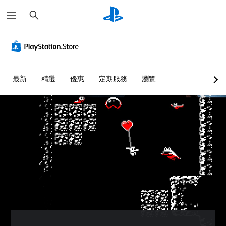
搜
尋
最新
精選
優惠
定期服務
瀏覽