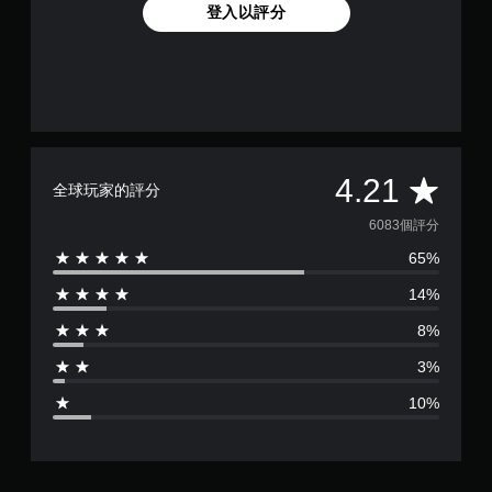
登入以評分
平
4.21
全球玩家的評分
均
6083個評分
65%
評
14%
分
8%
為
3%
4
10%
.
2