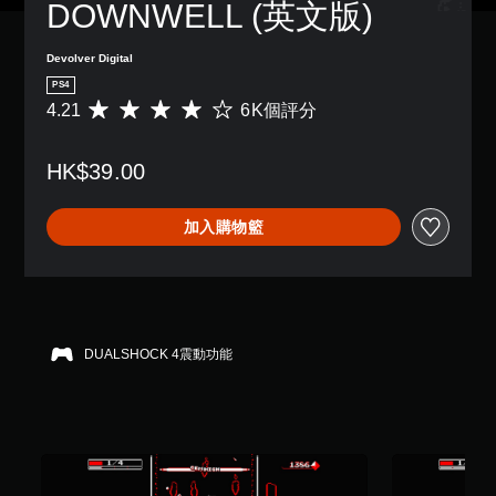
DOWNWELL (英文版)
Devolver Digital
PS4
4.21
6K個評分
平
均
評
HK$39.00
分
為
4
加入購物籃
.
2
1
顆
星
（
滿
DUALSHOCK 4震動功能
分
5
顆
星
）
，
共