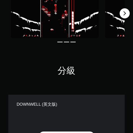
6
K
則
評
分
分級
DOWNWELL (英文版)