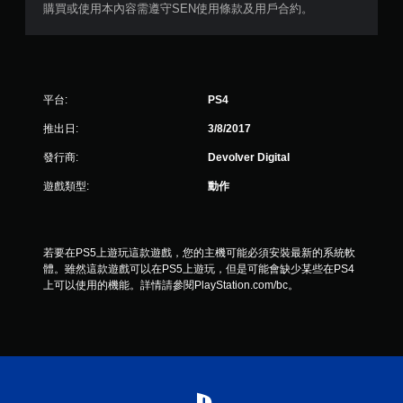
6
購買或使用本內容需遵守SEN使用條款及用戶合約。
0
8
平台:
PS4
3
推出日:
3/8/2017
則
發行商:
Devolver Digital
評
遊戲類型:
動作
分
若要在PS5上遊玩這款遊戲，您的主機可能必須安裝最新的系統軟
體。雖然這款遊戲可以在PS5上遊玩，但是可能會缺少某些在PS4
上可以使用的機能。詳情請參閱PlayStation.com/bc。