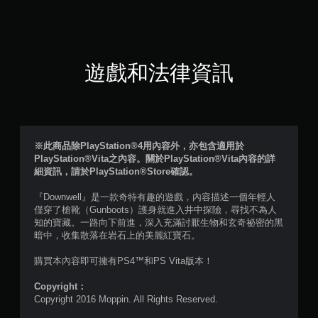
1
顆
星
遊戲和法律資訊
（
滿
分
※此商品除PlayStation®4用內容外，亦包含適用於
PlayStation®Vita之內容。關於PlayStation®Vita內容的詳
5
細資訊，請於PlayStation®Store確認。
顆
『Downwell』是一款奇特有趣的遊戲，內容描述一個年輕人
僅穿了槍靴（Gunboots）護身就進入井中探險，尋找不為人
星
知的寶藏。一路向下前進，深入充滿討厭生物和玄奇祕密的黑
暗中，收集散落在岩石上的美麗紅寶石。
）
購買本內容即可擁有PS4™和PS Vita版本！
，
Copyright：
共
Copyright 2016 Moppin. All Rights Reserved.