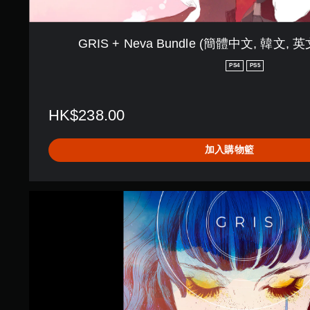
體
中
文
GRIS + Neva Bundle (簡體中文, 韓文,
,
韓
PS4
PS5
文
,
英
HK$238.00
文
,
繁
加入購物籃
體
中
文
,
G
日
R
文
I
)
S
|
P
S
4
&