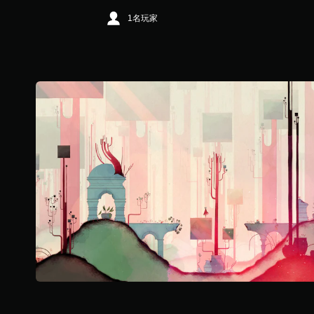
5
1名玩家
顆
星
）
，
共
1
1
K
則
評
分