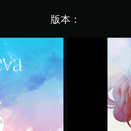
版本：
G
R
I
S
(
中
日
英
韓
文
版
)