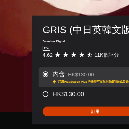
GRIS (中日英韓文版
Devolver Digital
PS4
4.62
11K個評分
平
均
評
分
內含
HK$130.00
折扣前原價為HK$130.00
為
訂用PlayStation Plus 升級即可存取此遊戲和遊戲
4
.
HK$130.00
6
2
顆
星
訂用
（
滿
分