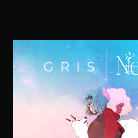
G
R
I
S
+
N
e
v
a
B
u
n
d
l
e
(
簡