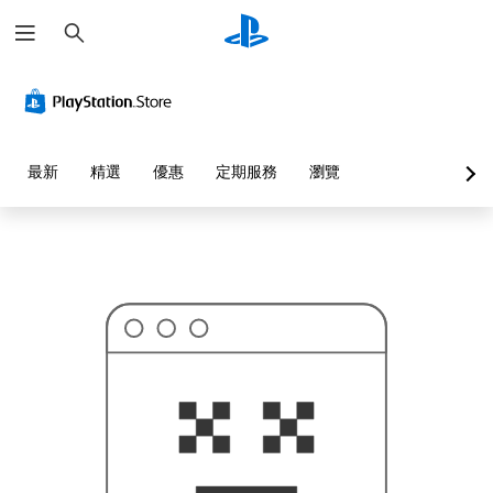
搜
這
尋
可
能
不
是
您
要
找
的
最新
精選
優惠
定期服務
瀏覽
…
…