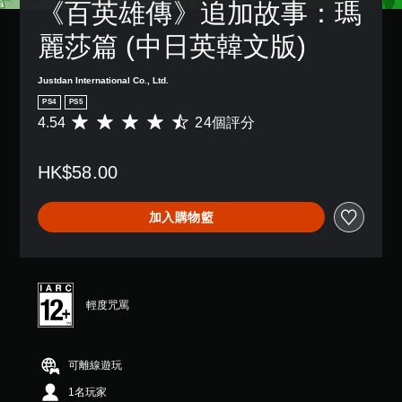
《百英雄傳》追加故事：瑪
麗莎篇 (中日英韓文版)
Justdan International Co., Ltd.
PS4
PS5
4.54
24個評分
平
均
評
HK$58.00
分
為
4
加入購物籃
.
5
4
顆
星
（
輕度咒罵
滿
分
5
可離線遊玩
顆
星
1名玩家
）