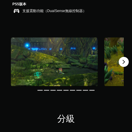
，
PS5版本
共
支援震動功能（DualSense無線控制器）
2
4
則
評
分
分級