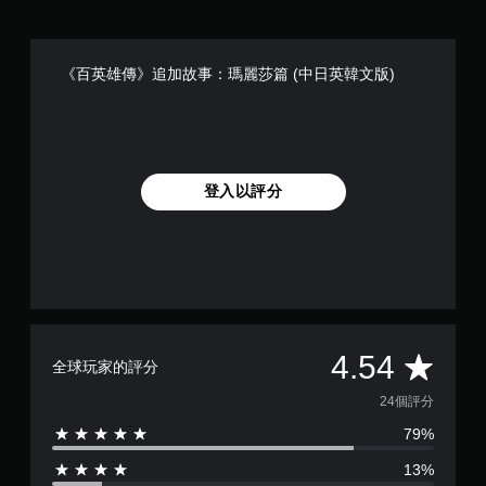
《百英雄傳》追加故事：瑪麗莎篇 (中日英韓文版)
登入以評分
平
4.54
全球玩家的評分
均
24個評分
79%
評
13%
分