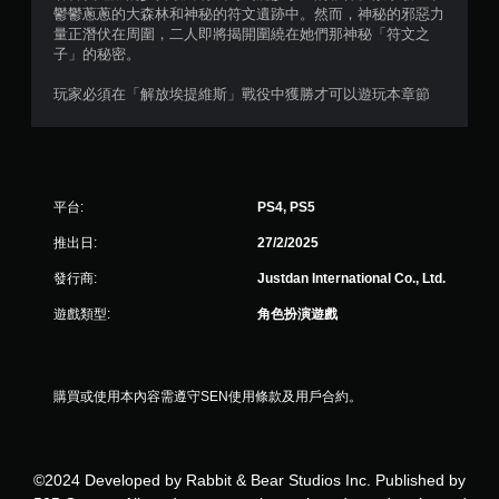
鬱鬱蔥蔥的大森林和神秘的符文遺跡中。然而，神秘的邪惡力
星
量正潛伏在周圍，二人即將揭開圍繞在她們那神秘「符文之
子」的秘密。
）
玩家必須在「解放埃提維斯」戰役中獲勝才可以遊玩本章節
，
共
2
平台:
PS4, PS5
4
推出日:
27/2/2025
則
發行商:
Justdan International Co., Ltd.
遊戲類型:
角色扮演遊戲
評
分
購買或使用本內容需遵守SEN使用條款及用戶合約。
©2024 Developed by Rabbit & Bear Studios Inc. Published by