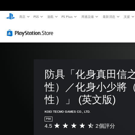
商店
PS5
遊戲
PS Plus
周邊設備
最新消息
支援
防具「化身真田信
性）／化身小少將
性）」 (英文版)
KOEI TECMO GAMES CO., LTD.
PS4
4.5
2個評分
平
均