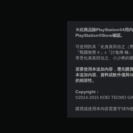
※此商品除PlayStation®4用
PlayStation®Store確認。
可使用防具「化身真田信之（
『戰國無雙４』x『討鬼傳 極
享受化身真田信之、小少將的
若要使用本追加內容，需先購買個
本追加內容、資料或軟件僅與S
的相容性。
Copyright：
©2014-2015 KOEI TECMO GAMES
購買或使用本內容需遵守SEN