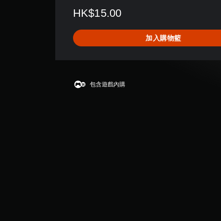
評
HK$15.00
分
為
4
加入購物籃
.
5
顆
星
（
包含遊戲內購
滿
分
5
顆
星
）
，
共
2
則
評
分