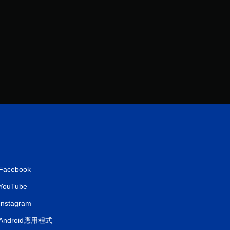
則
評
分
Facebook
YouTube
Instagram
Android應用程式