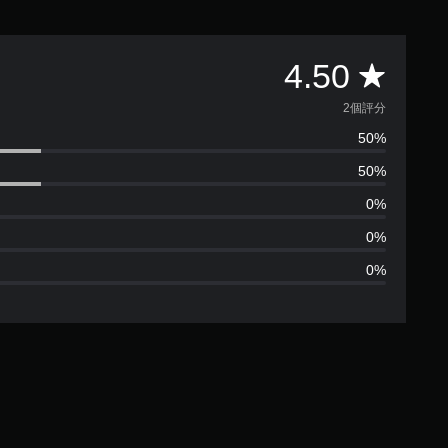
平
4.50
均
2個評分
50%
評
50%
分
0%
為
0%
0%
4
.
5
顆