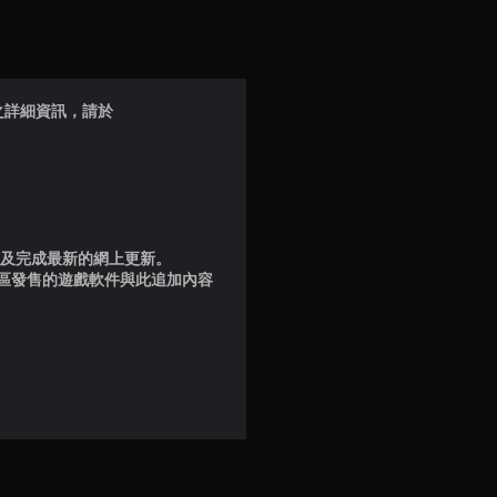
星
（
滿
ita之詳細資訊，請於
分
5
顆
品版及完成最新的網上更新。
星
地區發售的遊戲軟件與此追加內容
）
，
共
2