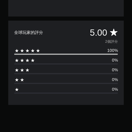
平
5.00
全球玩家的評分
均
2個評分
100%
評
0%
分
0%
為
0%
5
0%
顆
星
（
滿