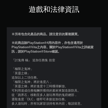
分
遊戲和法律資訊
5
顆
星
※另有包含此產品的商品。請注意切勿重複購買。
）
※此商品除PlayStation®4用內容外，亦包含適用於
PlayStation®Vita之內容。關於PlayStation®Vita之詳細資
，
訊，請於PlayStation®Store確認。
共
『討鬼傳 極』 追加任務集 拾壹
2
「極限之鬼神」
「英靈之梯」
則
追加以上二項任務。
「極限之鬼神」將於進度八，
評
「英靈之梯」將於進度十三時獲得解放。
可利用達成任務報酬所獲得的素材來製造新防具。
分
從「跳界石」移動至多人遊玩專用的鬼府總部，
選取進度「DLC」後即可承接追加任務。
多人遊玩時，所有玩家皆須持有本內容，敬請留意。