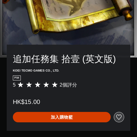
追加任務集 拾壹 (英文版)
KOEI TECMO GAMES CO., LTD.
PS4
5
2個評分
平
均
評
HK$15.00
分
為
5
加入購物籃
顆
星
（
滿