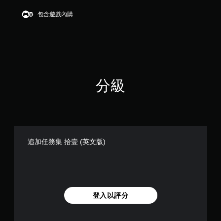
分
5
包含遊戲內購
顆
星
）
，
共
2
則
分級
評
分
追加任務集 拾壹 (英文版)
登入以評分