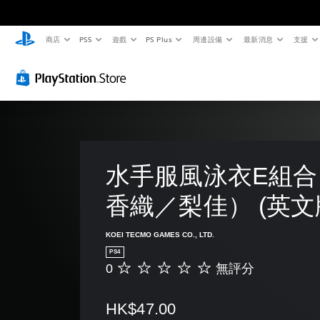
商店
PS5
遊戲
PS Plus
周邊設備
最新消息
支援
水手服風泳衣E組合
香織／梨佳） (英文
KOEI TECMO GAMES CO., LTD.
PS4
0
無評分
無
評
分
HK$47.00