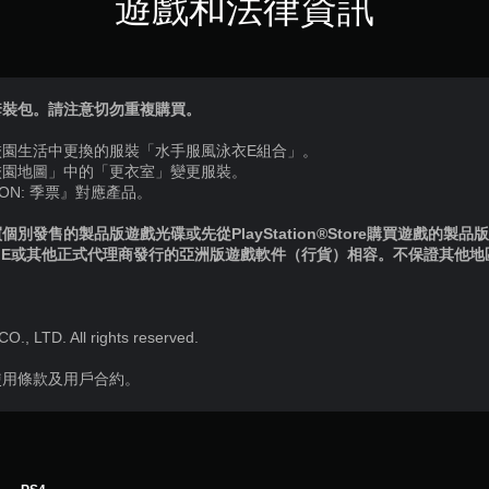
遊戲和法律資訊
套裝包。請注意切勿重複購買。
校園生活中更換的服裝「水手服風泳衣E組合」。
校園地圖」中的「更衣室」變更服裝。
ION: 季票』對應產品。
別發售的製品版遊戲光碟或先從PlayStation®Store購買遊戲的製
IE或其他正式代理商發行的亞洲版遊戲軟件（行貨）相容。不保證其他
 LTD. All rights reserved.
使用條款及用戶合約。