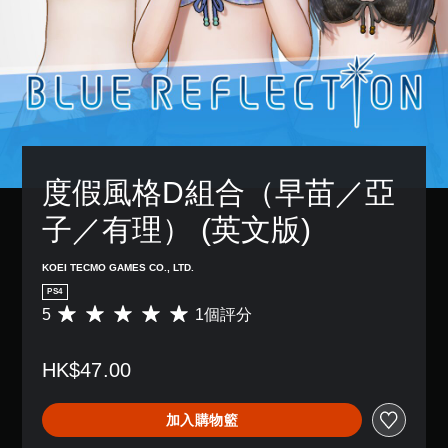
度假風格D組合（早苗／亞
子／有理） (英文版)
KOEI TECMO GAMES CO., LTD.
PS4
5
1個評分
平
均
評
HK$47.00
分
為
5
加入購物籃
顆
星