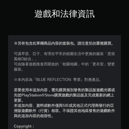
滿
分
遊戲和法律資訊
5
顆
星
※另有包含此單獨商品內容的套裝包。請注意切勿重複購買。
）
可讓早苗、亞子、有理在平常的校園生活中更換的服裝「度假
風格D組合」。
，
可由隨著遊戲推進而開放的「校園地圖」中的「更衣室」變更
服裝。
共
※本內容為『BLUE REFLECTION: 季票』對應產品。
1
若要使用本追加內容，需先購買個別發售的製品版遊戲光碟或
則
先從PlayStation®Store購買遊戲的製品版及完成最新的網上
更新。
評
本追加內容、資料或軟件僅與SIE或其他正式代理商發行的亞
洲版遊戲軟件（行貨）相容。不保證其他地區發售的遊戲軟件
分
與此追加內容的相容性。
Copyright：