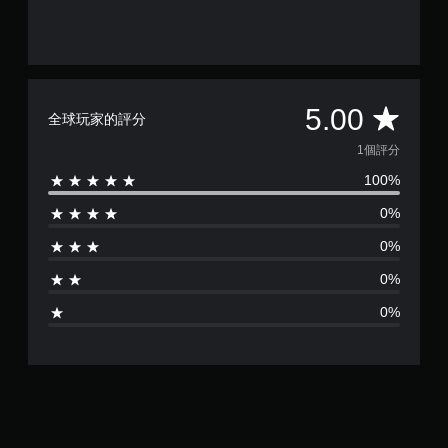
平
5.00
全球玩家的評分
均
1個評分
100%
評
0%
分
0%
為
0%
1
0%
顆
星
（