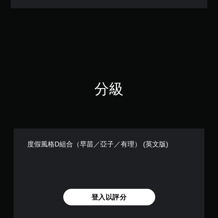
（
滿
分
5
顆
星
）
，
共
分級
1
則
評
分
度假風格D組合（早苗／亞子／有理） (英文版)
登入以評分