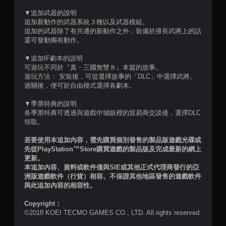
▼追加武器的說明
追加新動作的武器系統３種以及武器模組。
追加的武器除了有共通的新動作之外，裝備於擅長武將上的話
還可發動獨有動作。
▼追加IF劇本的說明
可遊玩不同於『真・三國無雙８』本篇的故事。
遊玩方法： 安裝後，可從選擇故事的「DLC」中選擇武將。
過關後，便可於自由模式選擇各劇本。
▼季票特典的說明
各季票特典可透過與遊戲中城鎮裡的貿易商交談後，選擇DLC
領取。
若要使用本追加內容，需先購買個別發售的製品版遊戲光碟或
先從PlayStation™Store購買遊戲的製品版及完成最新的網上
更新。
本追加內容、資料或軟件僅與SIE或其他正式代理商發行的亞
洲版遊戲軟件（行貨）相容。不保證其他地區發售的遊戲軟件
與此追加內容的相容性。
Copyright：
©2018 KOEI TECMO GAMES CO., LTD. All rights reserved.