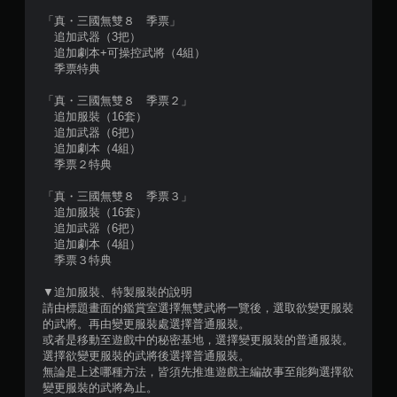
評
「真・三國無雙８ 季票」
分
追加武器（3把）
追加劇本+可操控武將（4組）
季票特典
「真・三國無雙８ 季票２」
追加服裝（16套）
追加武器（6把）
追加劇本（4組）
季票２特典
「真・三國無雙８ 季票３」
追加服裝（16套）
追加武器（6把）
追加劇本（4組）
季票３特典
▼追加服裝、特製服裝的說明
請由標題畫面的鑑賞室選擇無雙武將一覽後，選取欲變更服裝
的武將。再由變更服裝處選擇普通服裝。
或者是移動至遊戲中的秘密基地，選擇變更服裝的普通服裝。
選擇欲變更服裝的武將後選擇普通服裝。
無論是上述哪種方法，皆須先推進遊戲主編故事至能夠選擇欲
變更服裝的武將為止。