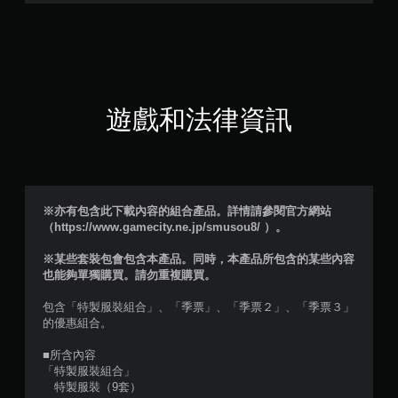
星
（
滿
分
遊戲和法律資訊
5
顆
星
※亦有包含此下載內容的組合產品。詳情請參閱官方網站
（https://www.gamecity.ne.jp/smusou8/ ）。
）
※某些套裝包會包含本產品。同時，本產品所包含的某些內容
，
也能夠單獨購買。請勿重複購買。
共
包含「特製服裝組合」、「季票」、「季票２」、「季票３」
的優惠組合。
3
■所含內容
則
「特製服裝組合」
特製服裝（9套）