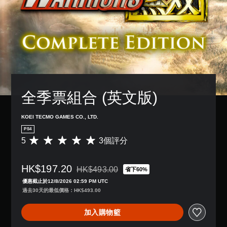
全季票組合 (英文版)
KOEI TECMO GAMES CO., LTD.
PS4
5
3個評分
平
均
評
HK$197.20
分
HK$493.00
省下60%
折扣前原價為HK$493.00
為
優惠截止於12/8/2026 02:59 PM UTC
5
過去30天的最低價格：HK$493.00
顆
星
加入購物籃
（
滿