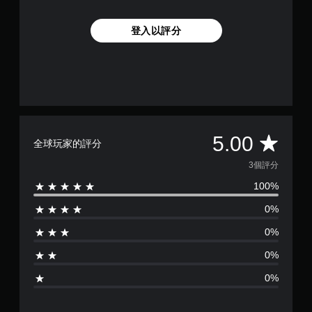
登入以評分
平
5.00
全球玩家的評分
均
3個評分
100%
評
0%
分
0%
為
0%
5
0%
顆