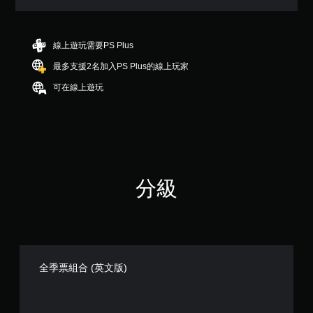
分
5
顆
星
線上遊玩需要PS Plus
）
最多支援2名加入PS Plus的線上玩家
，
共
可在線上遊玩
3
則
評
分
分級
全季票組合 (英文版)