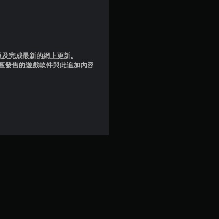
3
則
評
品版及完成最新的網上更新。
地區發售的遊戲軟件與此追加內容
分