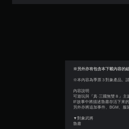
※另外亦有包含本下載內容的組合產品。詳
※本內容為季票３對象產品。
內容說明
可遊玩與『真·三國無雙８』主
IF故事中將描述魯肅存活下來
另外亦將追加事件、BGM、服
▼對象武將
魯肅