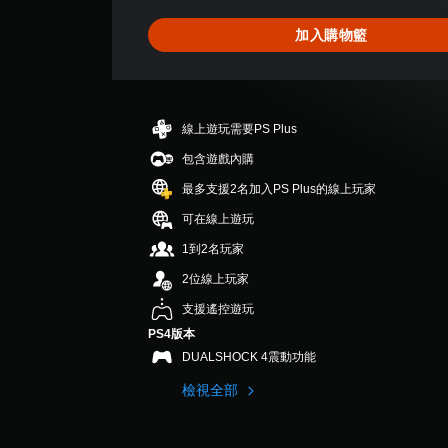
為
5
加入購物籃
顆
星
（
滿
分
線上遊玩需要PS Plus
5
顆
包含遊戲內購
星
最多支援2名加入PS Plus的線上玩家
）
，
可在線上遊玩
共
1到2名玩家
3
則
2位線上玩家
評
分
支援遙控遊玩
PS4版本
DUALSHOCK 4震動功能
檢視全部