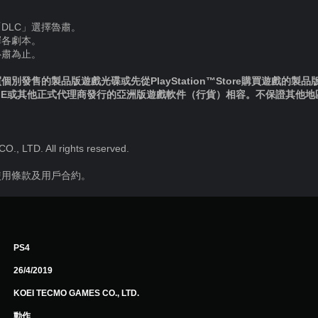
DLC」選擇魯肅。
擇各劇本。
魯肅為止。
別發售的製品版遊戲光碟或先從PlayStation™Store購買遊戲的製
IE或其他正式代理商發行的亞洲版遊戲軟件（行貨）相容。不保證其他
 LTD. All rights reserved.
使用條款及用戶合約。
PS4
26/4/2019
KOEI TECMO GAMES CO., LTD.
動作