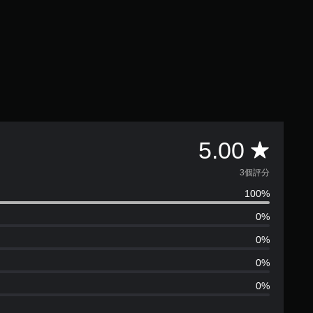
平
5.00
均
3個評分
100%
評
0%
分
0%
為
0%
0%
5