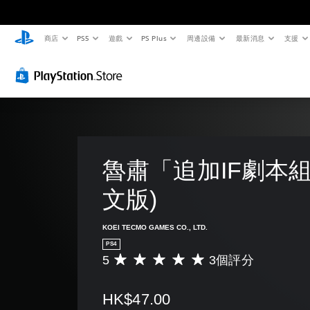
商店
PS5
遊戲
PS Plus
周邊設備
最新消息
支援
魯肅「追加IF劇本組
文版)
KOEI TECMO GAMES CO., LTD.
PS4
5
3個評分
平
均
評
HK$47.00
分