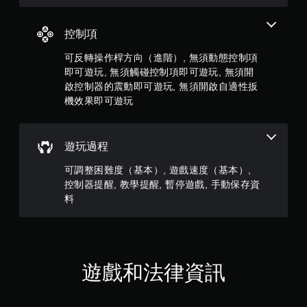
暫
以
7
停
在
遊
控制項
不
5
戲
開
可反轉操作桿方向（進階）, 無須動態控制項
啟
您
7
即可遊玩, 無須觸碰控制項即可遊玩, 無須開
控
可
啟控制器的震動即可遊玩, 無須開啟自適性扳
制
在
則
器
遊
機效果即可遊玩
震
玩
評
動
過
/
程
分
遊玩過程
觸
或
覺
動
可調整困難度（基本）, 遊戲速度（基本）,
回
畫
控制器提醒, 教學提醒, 暫停遊戲, 手動保存資
饋
播
的
放
料
情
期
況
間
下
，
，
隨
遊
時
遊戲和法律資訊
玩
暫
遊
停
戲
遊