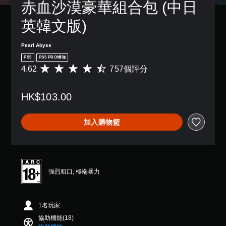
赤血沙漠豪華組合包 (中日
字
單
設
用
方
幕
聲
的
的
式
英韓文版)
。
困
道
各
使
難
類
其
您
度
比
更
Pearl Abyss
可
，
操
輕
以
PS5
PS5 PRO增強
來
作
鬆
設
4.62
757個評分
平
減
桿
易
定
均
少
的
讀
各
評
遊
水
。
喇
HK$103.00
分
戲
平
叭
為
的
和
的
替
4
整
垂
聲
加入購物籃
.
代
體
直
音
6
挑
色
移
輸
2
戰
彩
動
出
顆
。
。
，
您
星
使
無
（
強烈粗口, 極端暴力
其
遊
須
無
滿
一
依
戲
須
分
致
賴
速
5
動
。
顏
度
1名玩家
顆
態
色
星
（
控
協助機能(18)
來
）
3
基