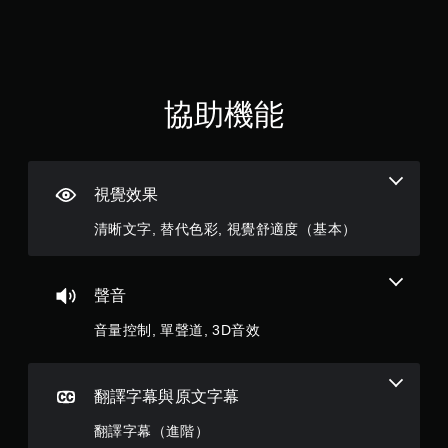
。
可
使
2
遊
用
玩
可
教
顆
遊
能
學
戲
導
提
星
。
致
協助機能
醒
視
（
覺
您
無
不
可
須
滿
適
隨
開
的
時
視覺效果
啟
攝
查
分
控
影
看
清晰文字, 替代色彩, 視覺舒適度（基本）
機
制
遊
5
動
玩
器
作
過
顆
的
聲音
和
程
震
效
的
星
動
音量控制, 單聲道, 3D音效
果
教
即
來
學
）
可
游
資
遊
玩
訊
，
翻譯字幕與原文字幕
玩
遊
。
戲
您
共
翻譯字幕（進階）
。
可