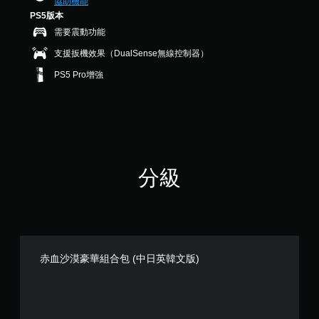
制
協助機能
遊
，
D
本
項
PS5版本
玩
共
音
）
即
遊
需要震動功能
7
效
戲
可
您
5
支援扳機效果（DualSense無線控制器）
，
遊
可
您
7
或
以
可
玩
則
PS5 Pro增強
是
在
以
評
您
可
有
設
分
無
透
限
定
需
過
的
聲
使
變
時
音
用
更
間
輸
動
重
內
出
態
分級
要
或
，
控
的
僅
以
制
顏
在
便
項
色
執
享
即
，
行
受
可
更
特
環
遊
輕
定
繞
玩
赤血沙漠豪華組合包 (中日英韓文版)
易
動
音
遊
地
作
效
戲
進
時
。
。
行
減
分
慢