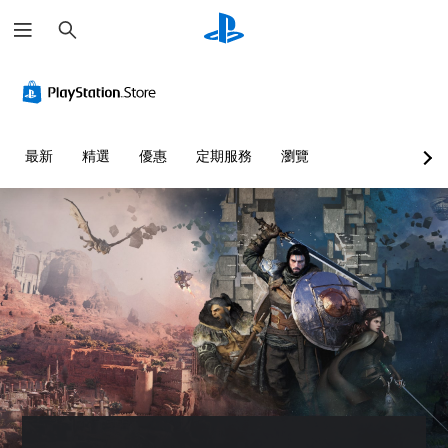
搜
尋
清
音
翻
可
可
晰
量
譯
反
調
文
控
字
轉
整
字
制
幕
操
困
（
作
難
選
您
最新
精選
優惠
定期服務
瀏覽
進
桿
度
單
可
階
方
（
和
將
抬
單
）
向
基
頭
一
（
本
遊
顯
聲
進
）
戲
示
音
階
中
您
器
的
的
）
可
(
音
對
以
您
H
量
話
透
可
U
調
具
過
以
D
低
有
選
反
)
和
完
擇
轉
文
靜
整
另
遊
字
音
的
一
戲
的
。
翻
個
中
呈
譯
預
使
現