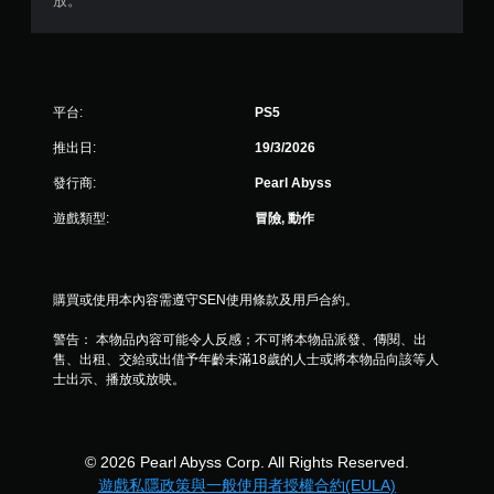
放。
啟
保
扳
存
機
點
自
，
適
以
平台:
PS5
應
回
阻
到
推出日:
19/3/2026
力
上
的
次
發行商:
Pearl Abyss
情
離
況
開
遊戲類型:
冒險, 動作
下
的
，
遊
遊
戲
玩
畫
購買或使用本內容需遵守SEN使用條款及用戶合約。
遊
面
戲
。
警告： 本物品內容可能令人反感；不可將本物品派發、傳閱、出
。
售、出租、交給或出借予年齡未滿18歲的人士或將本物品向該等人
士出示、播放或放映。
© 2026 Pearl Abyss Corp. All Rights Reserved.
遊戲私隱政策與一般使用者授權合約(EULA)