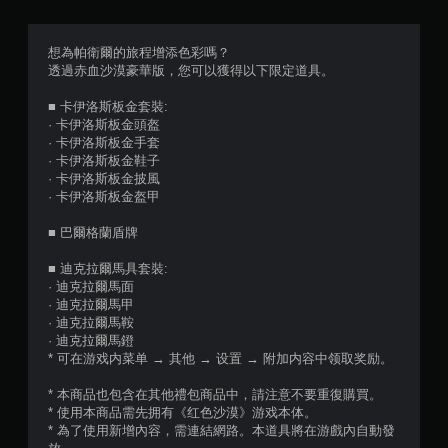
。
戲
（
僅
無
想為帕衛爾的旅程增添色彩嗎？
限
須
透過赤血沙漠豪華版，您可以獲得以下限定道具。
離
開
線
■ 卡伊洛斯板金套裝:
啟
遊
· 卡伊洛斯板金頭盔
自
玩
· 卡伊洛斯板金手套
）
適
· 卡伊洛斯板金鞋子
。
性
· 卡伊洛斯板金披風
扳
· 卡伊洛斯板金盔甲
機
手
效
動
■ 巴爾格蘭盾牌
果
保
即
■ 迪克拉爾馬具套裝:
存
· 迪克拉爾馬面
可
資
· 迪克拉爾馬甲
遊
料
· 迪克拉爾馬鞍
玩
您
· 迪克拉爾馬鐙
您
可
* 可在游戏内菜单 → 其他 → 设置 → 附加内容中领取奖励。
可
以
以
手
* 本商品也包含在其他禮包商品中，請注意不要重復購買。
在
動
* 使用本商品需先拥有《红色沙漠》游戏本体。
不
建
* 為了使用新增內容，需連結網路。本道具將在游戲內自動發
開
立