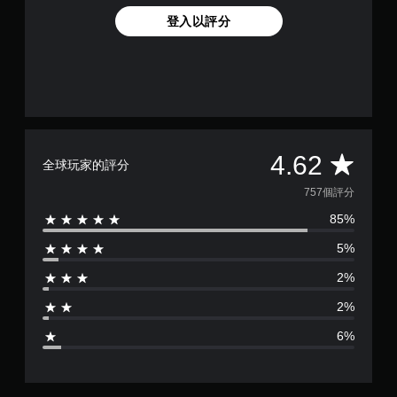
辨
遊
無
登入以評分
。
戲
須
速
觸
度
視
碰
。
覺
控
舒
制
控
適
項
制
度
即
器
（
可
平
4.62
全球玩家的評分
提
基
遊
醒
均
本
玩
757個評分
）
您
您
85%
評
可
無
您
隨
需
可
5%
分
時
使
以
查
用
2%
在
為
看
觸
遊
遊
2%
碰
玩
4
戲
控
過
6%
的
制
程
.
控
項
中
制
，
，
項
6
即
不