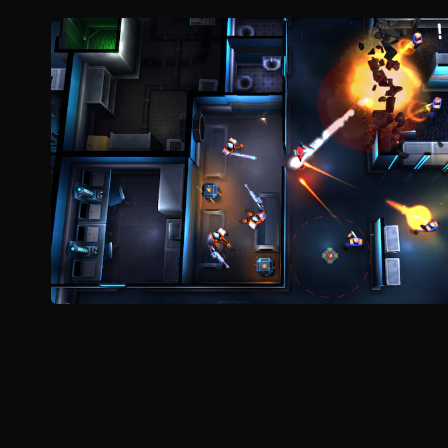
5
顆
星
）
，
共
3
.
3
K
則
評
分