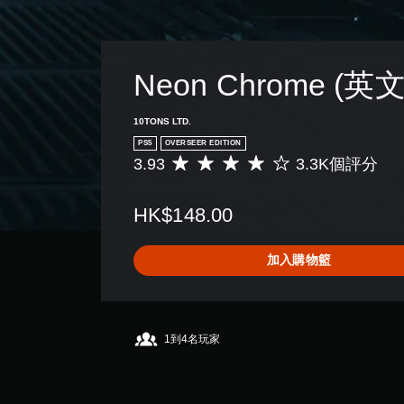
Neon Chrome (英文
10TONS LTD.
PS5
OVERSEER EDITION
3.93
3.3K個評分
平
均
評
HK$148.00
分
為
3
加入購物籃
.
9
3
顆
星
1到4名玩家
（
滿
分