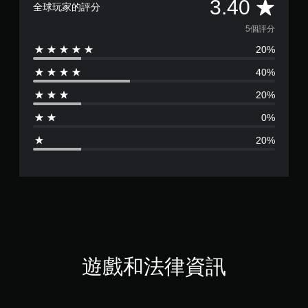
平
3.40
全球玩家的評分
均
5個評分
20%
評
40%
分
20%
為
0%
3
20%
.
4
顆
星
（
遊戲和法律資訊
滿