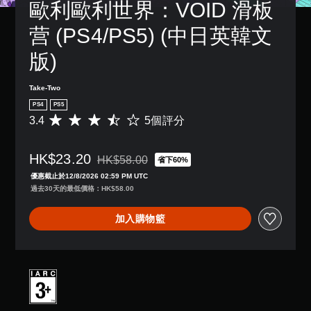
歐利歐利世界：VOID 滑板
营 (PS4/PS5) (中日英韓文
版)
Take-Two
PS4
PS5
3.4
5個評分
平
均
評
HK$23.20
分
HK$58.00
省下60%
折扣前原價為HK$58.00
為
優惠截止於12/8/2026 02:59 PM UTC
3
過去30天的最低價格：HK$58.00
.
4
加入購物籃
顆
星
（
滿
分
5
顆
星