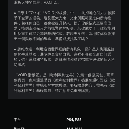
滑板大神的母星：V.O.I.D.。
● 目擊 UFO：在「VOID 滑板營」中，「抗拒地心引力」被賦
予了全新的涵義。遇見巨大光束，光束所照範圍之內所有物
件，包括你自己，都會被提升起來。提升你的招式至更高位
階，撞到牽引光束之前抓緊你的板身。若你成功了，你就能利
用反重力施展更加炫酷的招式。若錯失良機，落地時你就會摔
出一個與眾不同的馬趴。準備迎接挑戰了嗎？
● 超維表達：利用這個世界裡的所有具象，從外星人街頭服飾
到奶牛連體衣，展示你真實的自我。這裡有各種全新自訂選
項，你可選取獨特服飾、新鮮表情和精妙招式突破你的個人科
幻風格。
「VOID 滑板營」是《歐利歐利世界》的第一個擴展包，可單
獨購買，也可通過購買《歐利歐利世界》擴展包通行證或《歐
利歐利世界》拉德版的方式獲得。要玩擴展內容，需先有《歐
利歐利世界》基礎遊戲。請注意避免重複購買。
平台:
PS4, PS5
推出日:
15/6/2022