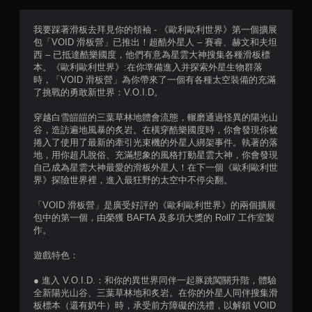
分
5
我要踩著滑板去拜見你的領袖 - 《歐利歐利世界》第一個擴展
包「VOID 滑板營」已推出！超酷外星人 – 賽睿、赫文和夫坦
顆
西 – 已抵達酷樂國度，他們有意為星雲大神搜集各種滑板標
本。《歐利歐利世界》:在你準備進入并探索外星生物群落
星
時，「VOID 滑板營」為你帶來了一個有各種太空裝備的充滿
了挑戰的勇敢新世界：V.O.I.D。
）
穿越白雪皚皚的三葉草林地體會流態，輾磨通過怪異的陽光山
，
谷，造訪遍地風暴的炙岩。在橫穿酷樂國度時，你會發現你被
捲入了使用了最新的牽引光束機的外星人綁架事件。執著的落
共
地，用你超凡脫俗、充滿想象的風格打動星雲大神，你會發現
自己成為星雲大神最愛的滑板外星人！在下一個《歐利歐利世
5
界》探險世界裡，進入最狂野的太空中不停尖翻。
則
「VOID 滑板營」是廣受好評的《歐利歐利世界》的兩個擴展
包中的第一個，由榮獲 BAFTA 及多項大獎的 Roll7 工作室製
評
作。
分
遊戲特色：
● 進入 V.O.I.D.：和你的異世界同伴一起豚跳闖關升階，體驗
全新陽光山谷、三葉草林地和炙岩。在你的外星人同伴搜集滑
板標本（還有奶牛）時，承受前方障礙的洗禮，以解鎖 VOID