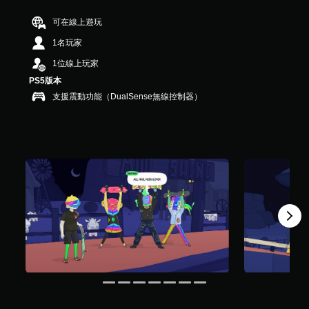
）
可在線上遊玩
，
共
1名玩家
5
則
1位線上玩家
評
PS5版本
分
支援震動功能（DualSense無線控制器）