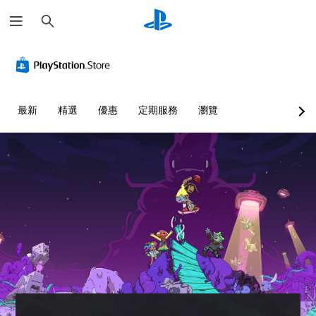
搜
尋
最新
精選
優惠
定期服務
瀏覽