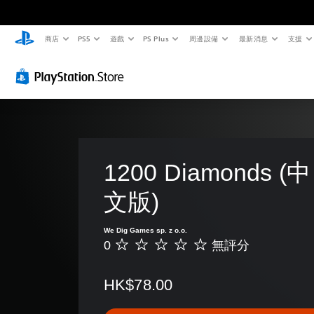
商店
PS5
遊戲
PS Plus
周邊設備
最新消息
支援
1200 Diamonds 
文版)
We Dig Games sp. z o.o.
0
無評分
無
評
分
HK$78.00